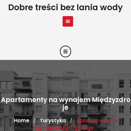
Skip
Dobre treści bez lania wody
to
content
Apartamenty na wynajem Międzyzdro
je
Home
Turystyka
Apartamenty Na
/
/
Wynajem Międzyzdroje