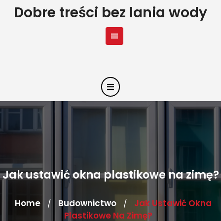
Skip
Dobre treści bez lania wody
to
content
Jak ustawić okna plastikowe na zimę?
Home
Budownictwo
Jak Ustawić Okna
/
/
Plastikowe Na Zimę?