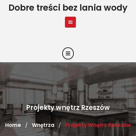
Skip
Dobre treści bez lania wody
to
content
Projekty wnętrz Rzeszów
Home
Wnętrza
Projekty Wnętrz Rzeszów
/
/