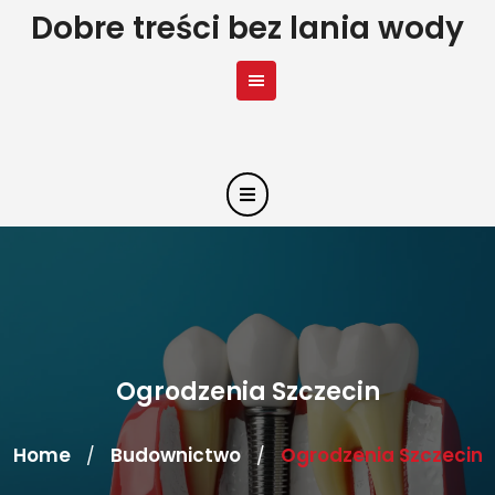
Skip
Dobre treści bez lania wody
to
content
Ogrodzenia Szczecin
Home
Budownictwo
Ogrodzenia Szczecin
/
/