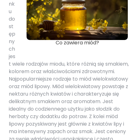
nk
u
do
st
ęp
ny
Co zawiera miód?
ch
jes
t wiele rodzajów miodu, które różnią się smakiem,
kolorem oraz właściwościami zdrowotnymi.
Najpopularniejsze rodzaje to miód wielokwiatowy
oraz miód lipowy. Miód wielokwiatowy powstaje z
nektaru różnych kwiatów i charakteryzuje się
delikatnym smakiem oraz aromatem. Jest
idealny do codziennego użytku jako słodzik do
herbaty czy dodatku do potraw. Z kolei miód
lipowy pozyskiwany jest głównie z kwiatów lipy i
ma intensywny zapach oraz smak. Jest ceniony
za swoje właściwości uspokajające i często