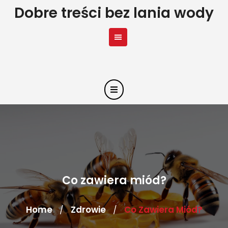
Skip
Dobre treści bez lania wody
to
content
Co zawiera miód?
Home
Zdrowie
Co Zawiera Miód?
/
/