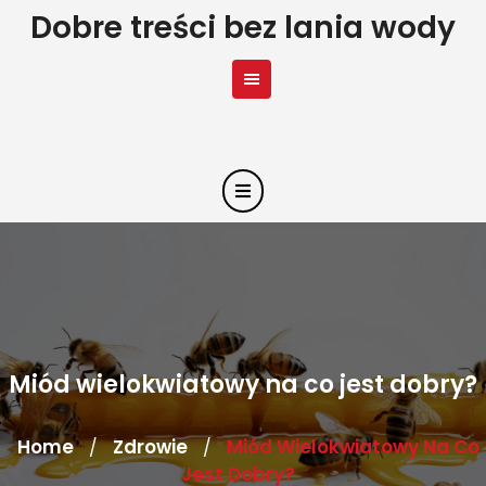
Skip
Dobre treści bez lania wody
to
content
Miód wielokwiatowy na co jest dobry?
Home
Zdrowie
Miód Wielokwiatowy Na Co
/
/
Jest Dobry?