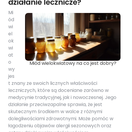
działanie lecznicze?
Mi
ód
wi
el
ok
wi
at
o
Miód wielokwiatowy na co jest dobry?
wy
jes
t znany ze swoich licznych właściwości
leczniczych, które są doceniane zarówno w
medycynie tradycyjnej, jak i nowoczesnej. Jego
działanie przeciwzapalne sprawia, że jest
skutecznym środkiem w walce z różnymi
dolegliwościami zdrowotnymi. Może pomóc w
łagodzeniu objawów alergii sezonowych oraz