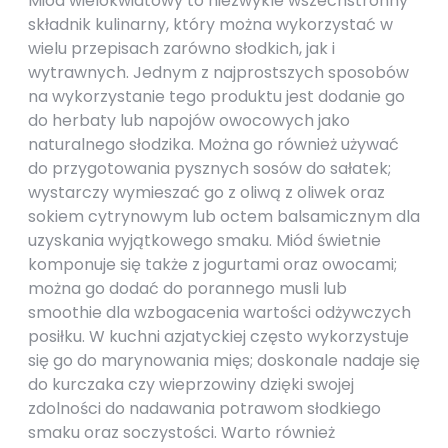
Miód wielokwiatowy to niezwykle wszechstronny
składnik kulinarny, który można wykorzystać w
wielu przepisach zarówno słodkich, jak i
wytrawnych. Jednym z najprostszych sposobów
na wykorzystanie tego produktu jest dodanie go
do herbaty lub napojów owocowych jako
naturalnego słodzika. Można go również używać
do przygotowania pysznych sosów do sałatek;
wystarczy wymieszać go z oliwą z oliwek oraz
sokiem cytrynowym lub octem balsamicznym dla
uzyskania wyjątkowego smaku. Miód świetnie
komponuje się także z jogurtami oraz owocami;
można go dodać do porannego musli lub
smoothie dla wzbogacenia wartości odżywczych
posiłku. W kuchni azjatyckiej często wykorzystuje
się go do marynowania mięs; doskonale nadaje się
do kurczaka czy wieprzowiny dzięki swojej
zdolności do nadawania potrawom słodkiego
smaku oraz soczystości. Warto również