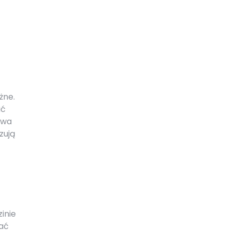
żne.
ić
ywa
czują
zinie
ać