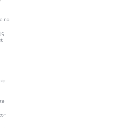
?
ce na
o
ją
st
się
ze
zo-