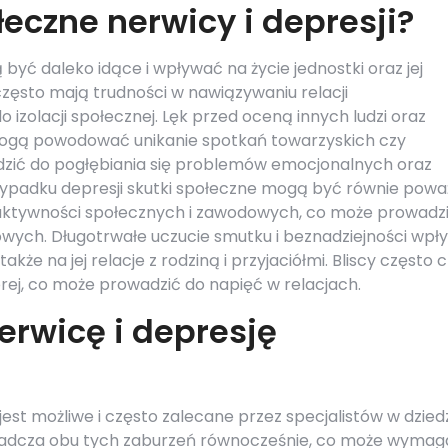
łeczne nerwicy i depresji?
 być daleko idące i wpływać na życie jednostki oraz jej
zęsto mają trudności w nawiązywaniu relacji
izolacji społecznej. Lęk przed oceną innych ludzi oraz
ogą powodować unikanie spotkań towarzyskich czy
zić do pogłębiania się problemów emocjonalnych oraz
rzypadku depresji skutki społeczne mogą być równie powa
 aktywności społecznych i zawodowych, co może prowadz
wych. Długotrwałe uczucie smutku i beznadziejności wpł
akże na jej relacje z rodziną i przyjaciółmi. Bliscy często 
rej, co może prowadzić do napięć w relacjach.
erwicę i depresję
jest możliwe i często zalecane przez specjalistów w dzied
wiadcza obu tych zaburzeń równocześnie, co może wymag