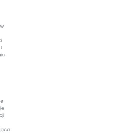
 w
i
st
ia.
że
ie
ji
jąca