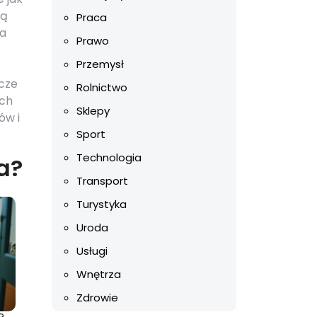
cą
Praca
ja
Prawo
Przemysł
jcze
Rolnictwo
ych
Sklepy
ów i
Sport
Technologia
a?
Transport
Turystyka
Uroda
Usługi
Wnętrza
Zdrowie