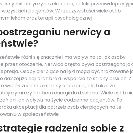
ów. Inny mit dotyczy przekonania, że leki przeciwdepresyjn
dla wszystkich pacjentów. W rzeczywistości wiele osób
nym lekom oraz terapii psychologicznej.
 postrzeganiu nerwicy a
eństwie?
zeństwie różni się znacznie i ma wpływ na to, jak osoby
ne przez otoczenie. Nerwica często bywa postrzegana ja
epresja. Osoby cierpiące na lęki mogą być traktowane j
 dalszej izolacji oraz braku wsparcia ze strony bliskich. Z
ym współczuciem ze strony otoczenia, ale także ze
ójczymi czy brakiem energii do działania. Wiele osób ni
zeń ani ich wpływu na życie codzienne pacjentów. To
aku akceptacji dla potrzeb osób cierpiących na te
nowaniu w społeczeństwie.
strategie radzenia sobie z