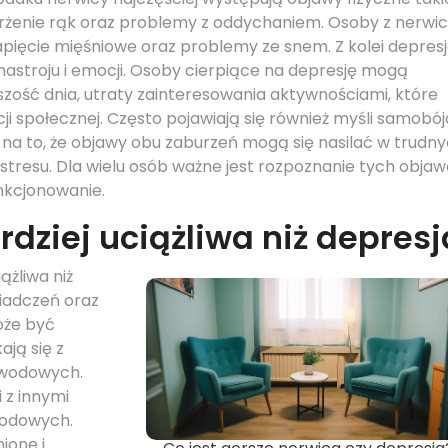
 drżenie rąk oraz problemy z oddychaniem. Osoby z nerwi
pięcie mięśniowe oraz problemy ze snem. Z kolei depres
nastroju i emocji. Osoby cierpiące na depresję mogą
zość dnia, utraty zainteresowania aktywnościami, które
cji społecznej. Często pojawiają się również myśli samobó
 na to, że objawy obu zaburzeń mogą się nasilać w trudn
tresu. Dla wielu osób ważne jest rozpoznanie tych objaw
nkcjonowanie.
rdziej uciążliwa niż depresj
ążliwa niż
wiadczeń oraz
oże być
ają się z
awodowych.
 z innymi
wodowych.
ione i