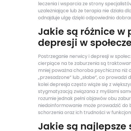
leczenia i wsparcia ze strony specjalist
uzależniające lub że terapia nie działa 
odnajduje ulgę dzięki odpowiednio dobra
Jakie są różnice w
depresji w społecz
Postrzeganie nerwicy i depresji w społec
cierpiące na te zaburzenia są traktowa
mniej poważna choroba psychiczna niż d
„przesadzone” lub „słabe”, co prowadzi do
kolei depresja często wiąże się z większ
stygmatyzacją związana z myślami samob
rozumie jednak pełni objawów obu zabur
niedoinformowanie może prowadzić do br
schorzenia oraz ich trudności w funkcjo
Jakie są najlepsze 