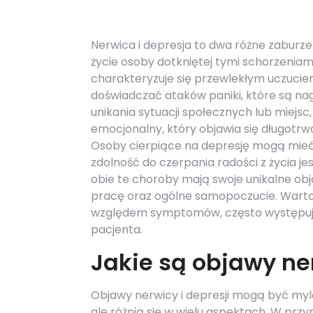
Nerwica i depresja to dwa różne zabur
życie osoby dotkniętej tymi schorzeniam
charakteryzuje się przewlekłym uczucie
doświadczać ataków paniki, które są na
unikania sytuacji społecznych lub miejsc,
emocjonalny, który objawia się długotrw
Osoby cierpiące na depresję mogą mieć
zdolność do czerpania radości z życia 
obie te choroby mają swoje unikalne obj
pracę oraz ogólne samopoczucie. Warto z
względem symptomów, często występuj
pacjenta.
Jakie są objawy ne
Objawy nerwicy i depresji mogą być myl
ale różnią się w wielu aspektach. W przy