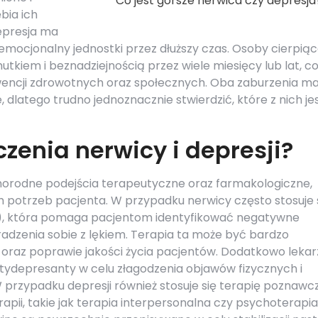
Co jest gorsze nerwica czy depresja
bia ich
depresja ma
mocjonalny jednostki przez dłuższy czas. Osoby cierpią
tkiem i beznadziejnością przez wiele miesięcy lub lat, c
ncji zdrowotnych oraz społecznych. Oba zaburzenia ma
, dlatego trudno jednoznacznie stwierdzić, które z nich je
zenia nerwicy i depresji?
żnorodne podejścia terapeutyczne oraz farmakologiczne,
 potrzeb pacjenta. W przypadku nerwicy często stosuje 
, która pomaga pacjentom identyfikować negatywne
radzenia sobie z lękiem. Terapia ta może być bardzo
oraz poprawie jakości życia pacjentów. Dodatkowo lekar
tydepresanty w celu złagodzenia objawów fizycznych i
przypadku depresji również stosuje się terapię poznawc
pii, takie jak terapia interpersonalna czy psychoterapia