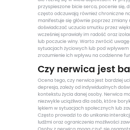
przyspieszone bicie serca, pocenie się,
często odczuwają również chroniczne na
manifestuje się głównie poprzez zmiany 
doświadczać uczucia smutku przez więks
wcześniej sprawiały im radość oraz izola
lub poczucie winy. Warto zwrócić uwagę
sytuacjach życiowych lub pod wpływem s
zrozumienie ich wpływu na codzienne fu
Czy nerwica jest ba
Ocena tego, czy nerwica jest bardziej uci
depresja, zależy od indywidualnych doś
kontekstu życia danej osoby. Nerwica m
niezwykle uciążliwa dla osób, które boryk
lękiem w sytuacjach społecznych lub z
Często prowadzi to do unikania interakcji
ludźmi oraz ograniczenia możliwości za
Osoby z nerwicą mogą czuć się osamotn