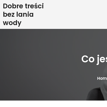
Skip
Dobre treści
to
bez lania
content
wody
Co je
Hom