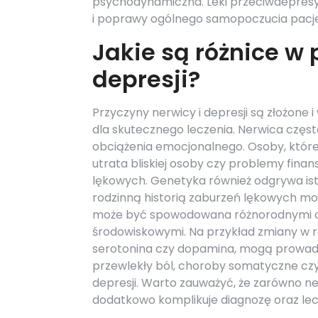
psychodynamiczna. Leki przeciwdepresyj
i poprawy ogólnego samopoczucia pacje
Jakie są różnice w 
depresji?
Przyczyny nerwicy i depresji są złożone 
dla skutecznego leczenia. Nerwica częs
obciążenia emocjonalnego. Osoby, które 
utrata bliskiej osoby czy problemy fina
lękowych. Genetyka również odgrywa ist
rodzinną historią zaburzeń lękowych mog
może być spowodowana różnorodnymi cz
środowiskowymi. Na przykład zmiany w 
serotonina czy dopamina, mogą prowadz
przewlekły ból, choroby somatyczne czy
depresji. Warto zauważyć, że zarówno ner
dodatkowo komplikuje diagnozę oraz lec