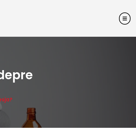
 depre
esja?