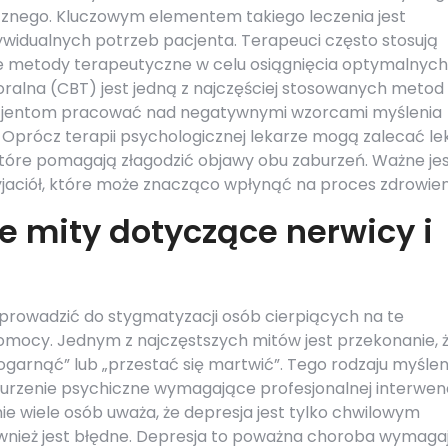
znego. Kluczowym elementem takiego leczenia jest
ywidualnych potrzeb pacjenta. Terapeuci często stosują
żne metody terapeutyczne w celu osiągnięcia optymalnych
ralna (CBT) jest jedną z najczęściej stosowanych metod
acjentom pracować nad negatywnymi wzorcami myślenia
i. Oprócz terapii psychologicznej lekarze mogą zalecać lek
tóre pomagają złagodzić objawy obu zaburzeń. Ważne je
zyjaciół, które może znacząco wpłynąć na proces zdrowien
e mity dotyczące nerwicy i
 prowadzić do stygmatyzacji osób cierpiących na te
pomocy. Jednym z najczęstszych mitów jest przekonanie, 
ogarnąć” lub „przestać się martwić”. Tego rodzaju myślen
burzenie psychiczne wymagające profesjonalnej interwenc
e wiele osób uważa, że depresja jest tylko chwilowym
ównież jest błędne. Depresja to poważna choroba wymaga