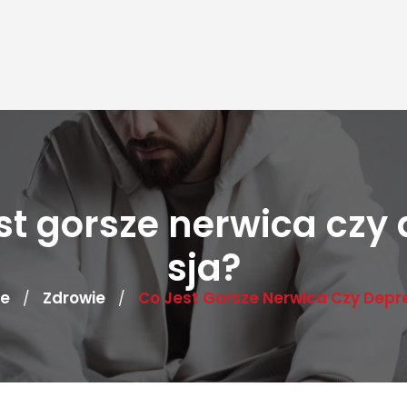
st gorsze nerwica czy
sja?
e
Zdrowie
Co Jest Gorsze Nerwica Czy Depr
/
/