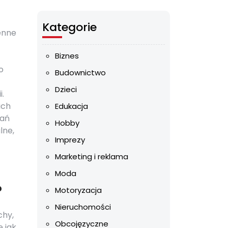
Kategorie
enne
Biznes
o
Budownictwo
Dzieci
.
ich
Edukacja
wań
Hobby
lne,
Imprezy
Marketing i reklama
Moda
?
Motoryzacja
Nieruchomości
chy,
Obcojęzyczne
e jak