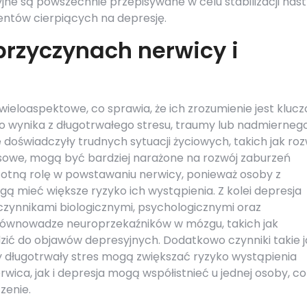
ne są powszechnie przepisywane w celu stabilizacji nast
ntów cierpiących na depresję.
przyczynach nerwicy i
i wieloaspektowe, co sprawia, że ich zrozumienie jest kluc
to wynika z długotrwałego stresu, traumy lub nadmierneg
doświadczyły trudnych sytuacji życiowych, takich jak ro
nsowe, mogą być bardziej narażone na rozwój zaburzeń
otną rolę w powstawaniu nerwicy, ponieważ osoby z
ą mieć większe ryzyko ich wystąpienia. Z kolei depresja
ynnikami biologicznymi, psychologicznymi oraz
równowadze neuroprzekaźników w mózgu, takich jak
ić do objawów depresyjnych. Dodatkowo czynniki takie j
 długotrwały stres mogą zwiększać ryzyko wystąpienia
wica, jak i depresja mogą współistnieć u jednej osoby, co
zenie.