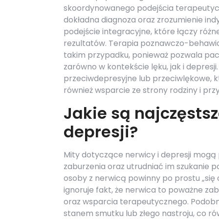
skoordynowanego podejścia terapeutyc
dokładna diagnoza oraz zrozumienie ind
podejście integracyjne, które łączy ró
rezultatów. Terapia poznawczo-behawio
takim przypadku, ponieważ pozwala p
zarówno w kontekście lęku, jak i depresj
przeciwdepresyjne lub przeciwlękowe, k
również wsparcie ze strony rodziny i pr
Jakie są najczęstsz
depresji?
Mity dotyczące nerwicy i depresji mogą
zaburzenia oraz utrudniać im szukanie 
osoby z nerwicą powinny po prostu „się 
ignoruje fakt, że nerwica to poważne za
oraz wsparcia terapeutycznego. Podobni
stanem smutku lub złego nastroju, co r