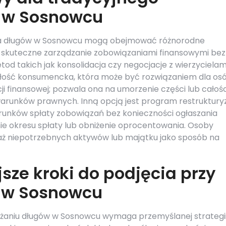
 w Sosnowcu
nia długów w Sosnowcu mogą obejmować różnorodne
na skuteczne zarządzanie zobowiązaniami finansowymi bez
od takich jak konsolidacja czy negocjacje z wierzycielam
adłość konsumencka, która może być rozwiązaniem dla os
ji finansowej; pozwala ona na umorzenie części lub całośc
arunków prawnych. Inną opcją jest program restrukturyz
arunków spłaty zobowiązań bez konieczności ogłaszania
e okresu spłaty lub obniżenie oprocentowania. Osoby
ż niepotrzebnych aktywów lub majątku jako sposób na
sze kroki do podjęcia przy
 w Sosnowcu
użaniu długów w Sosnowcu wymaga przemyślanej strategi