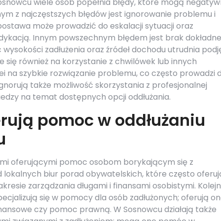
osnowcu wiele osób popełnia błędy, które mogą negatyw
nym z najczęstszych błędów jest ignorowanie problemu i
 postawa może prowadzić do eskalacji sytuacji oraz
dykacją. Innym powszechnym błędem jest brak dokładne
 wysokości zadłużenia oraz źródeł dochodu utrudnia podj
e się również na korzystanie z chwilówek lub innych
 na szybkie rozwiązanie problemu, co często prowadzi 
ignorują także możliwość skorzystania z profesjonalnej
dzy na temat dostępnych opcji oddłużania.
ferują pomoc w oddłużaniu
u
ami oferującymi pomoc osobom borykającym się z
lokalnych biur porad obywatelskich, które często oferuj
resie zarządzania długami i finansami osobistymi. Kolej
pecjalizują się w pomocy dla osób zadłużonych; oferują o
 finansowe czy pomoc prawną. W Sosnowcu działają także