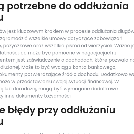
ą potrzebne do oddłużania
u
w jest kluczowym krokiem w procesie oddłużania długó
ży zgromadzić wszelkie umowy dotyczące zobowiązań
 pożyczkowe oraz wszelkie pisma od wierzycieli. Ważne j
łatności, co może być pomocne w negocjacjach z
mentem jest zaświadczenie o dochodach, które pozwala n
adłużonej. Może to być wyciąg z konta bankowego,
dokumenty potwierdzające źródło dochodu. Dodatkowo w
e w przedstawieniu swojej sytuacji finansowej. W
ej lub doradczej, mogą być wymagane dodatkowe
zy inne dokumenty tożsamości.
ze błędy przy oddłużaniu
u