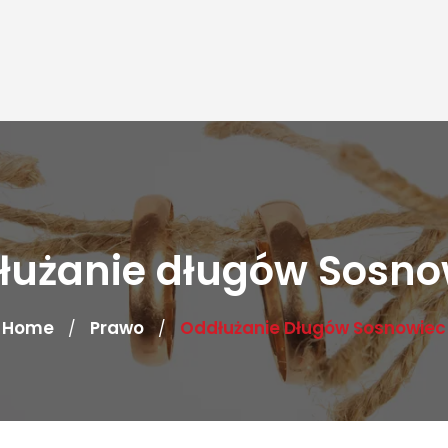
łużanie długów Sosno
Home
Prawo
Oddłużanie Długów Sosnowiec
/
/