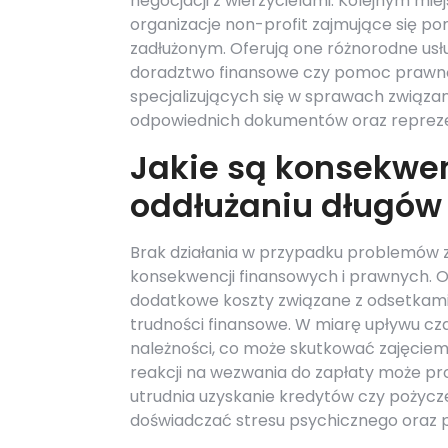
negocjacji z wierzycielami. Kolejnym mi
organizacje non-profit zajmujące się 
zadłużonym. Oferują one różnorodne usług
doradztwo finansowe czy pomoc prawną.
specjalizujących się w sprawach związ
odpowiednich dokumentów oraz reprezen
Jakie są konsekwen
oddłużaniu długów
Brak działania w przypadku problemów
konsekwencji finansowych i prawnych. O
dodatkowe koszty związane z odsetkami 
trudności finansowe. W miarę upływu cz
należności, co może skutkować zajęcie
reakcji na wezwania do zapłaty może pro
utrudnia uzyskanie kredytów czy pożycz
doświadczać stresu psychicznego oraz 