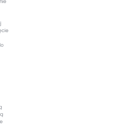
nie
j
ęcie
do
ą
ną
ne