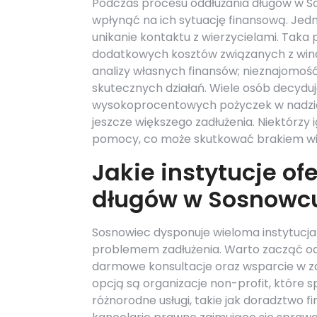
Podczas procesu oddłużania długów w S
wpłynąć na ich sytuację finansową. Jed
unikanie kontaktu z wierzycielami. Taka
dodatkowych kosztów związanych z win
analizy własnych finansów; nieznajomość
skutecznych działań. Wiele osób decyduj
wysokoprocentowych pożyczek w nadziei
jeszcze większego zadłużenia. Niektórzy 
pomocy, co może skutkować brakiem wie
Jakie instytucje o
długów w Sosnowc
Sosnowiec dysponuje wieloma instytucj
problemem zadłużenia. Warto zacząć od 
darmowe konsultacje oraz wsparcie w zak
opcją są organizacje non-profit, które s
różnorodne usługi, takie jak doradztwo