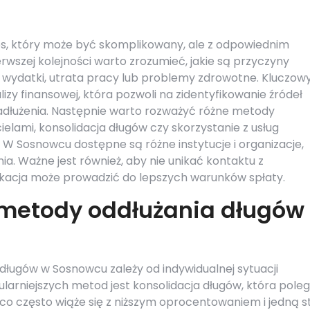
s, który może być skomplikowany, ale z odpowiednim
wszej kolejności warto zrozumieć, jakie są przyczyny
ne wydatki, utrata pracy lub problemy zdrowotne. Kluczo
izy finansowej, która pozwoli na zidentyfikowanie źródeł
adłużenia. Następnie warto rozważyć różne metody
cielami, konsolidacja długów czy skorzystanie z usług
W Sosnowcu dostępne są różne instytucje i organizacje,
a. Ważne jest również, aby nie unikać kontaktu z
ikacja może prowadzić do lepszych warunków spłaty.
 metody oddłużania długów
ługów w Sosnowcu zależy od indywidualnej sytuacji
ularniejszych metod jest konsolidacja długów, która pole
 co często wiąże się z niższym oprocentowaniem i jedną s