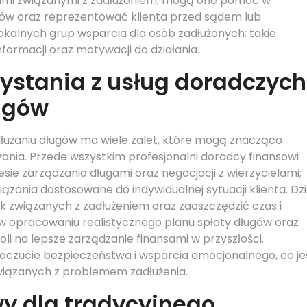
ami związanymi z zadłużeniem; mogą one pomóc w
w oraz reprezentować klienta przed sądem lub
okalnych grup wsparcia dla osób zadłużonych; takie
ormacji oraz motywacji do działania.
zystania z usług doradczych
ługów
dłużaniu długów ma wiele zalet, które mogą znacząco
nia. Przede wszystkim profesjonalni doradcy finansowi
sie zarządzania długami oraz negocjacji z wierzycielami;
ania dostosowane do indywidualnej sytuacji klienta. Dzi
 związanych z zadłużeniem oraz zaoszczędzić czas i
 opracowaniu realistycznego planu spłaty długów oraz
i na lepsze zarządzanie finansami w przyszłości.
oczucie bezpieczeństwa i wsparcia emocjonalnego, co je
wiązanych z problemem zadłużenia.
wy dla tradycyjnego