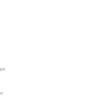
ęki
st