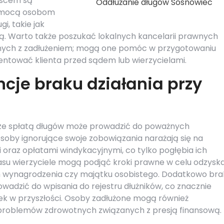
ejscem są
Oddłużanie długów Sosnowiec
pomocą osobom
i, takie jak
 Warto także poszukać lokalnych kancelarii prawnych
anych z zadłużeniem; mogą one pomóc w przygotowaniu
tować klienta przed sądem lub wierzycielami.
cje braku działania przy
 ze spłatą długów może prowadzić do poważnych
soby ignorujące swoje zobowiązania narażają się na
oraz opłatami windykacyjnymi, co tylko pogłębia ich
asu wierzyciele mogą podjąć kroki prawne w celu odzysk
m wynagrodzenia czy majątku osobistego. Dodatkowo bra
wadzić do wpisania do rejestru dłużników, co znacznie
ek w przyszłości. Osoby zadłużone mogą również
problemów zdrowotnych związanych z presją finansową.