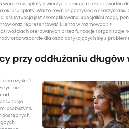
cja warunków spłaty z wierzycielami, co może prowadzić d
ia okresu spłaty. Warto również pomyśleć o skorzystaniu 
a jeśli sytuacja jest skomplikowana. Specjaliści mogą p
tów oraz reprezentować klienta w rozmowach z
ożliwościach oferowanych przez fundacje i organizacje 
orady oraz wsparcie dla osób borykających się z proble
cy przy oddłużaniu długów
 można uzyskać
wszystkim
orad
onsultacje
mi osobistymi.
t dostępnych
zących