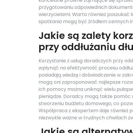
kancelarie prawne zajmujące się spraw
przygotowaniu odpowiednich dokumentó
wierzycielami. Warto również poszukać l
spotkania mogą być źródłem cennych inf
Jakie są zalety kor
przy oddłużaniu d
Korzystanie z usług doradczych przy od
wpłynąć na efektywność procesu oddłuża
posiadają wiedzę i doświadczenie w zakre
mogą oni zaproponować najlepsze rozwiąz
ich pomocy można uniknąć wielu pułapek
pieniądze. Doradcy mogą także pomóc w
stworzeniu budżetu domowego, co pozwol
Współpraca z ekspertem daje również p
niezwykle ważne w trudnych chwilach z
Jakie są alternaty