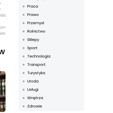
o
Praca
z
Prawo
omóc
Przemysł
non-
Rolnictwo
mem
Sklepy
Sport
 w
Technologia
Transport
Turystyka
Uroda
Usługi
Wnętrza
Zdrowie