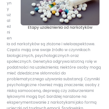
yn
y
uz
al
eż
Etapy uzależnienia od narkotyków
ni
en
ia od narkotyków są złożone i wieloaspektowe.
Często mają one swoje źródło w czynnikach
biologicznych, psychologicznych oraz
społecznych. Genetyka odgrywa istotną rolę w
podatności na uzależnienia; niektóre osoby mogą
mieć dziedziczne skłonności do
problematycznego używania substancji. Czynniki
psychologiczne również mają znaczenie; osoby z
niską samooceną, depresją czy zaburzeniami
lękowymi mogą być bardziej narażone na
eksperymentowanie z narkotykami jako formą
ucieczki od trudnych emocji. Środowisko