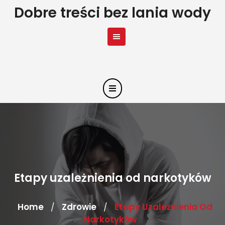
Skip
Dobre treści bez lania wody
to
content
Etapy uzależnienia od narkotyków
Home
Zdrowie
Etapy Uzależnienia Od
/
/
Narkotyków