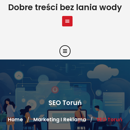
Skip
Dobre treści bez lania wody
to
content
SEO Toruń
Home
Marketing I Reklama
SEO Toruń
/
/