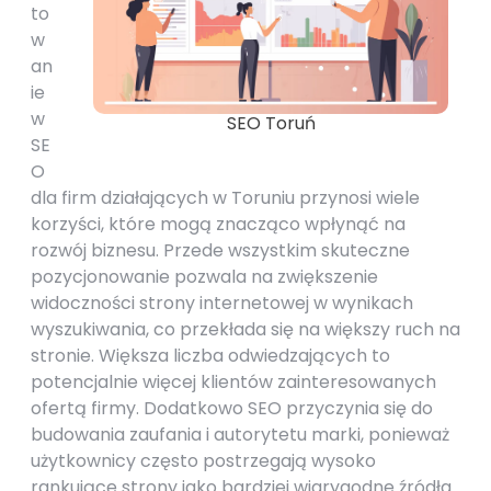
to
w
an
ie
w
SEO Toruń
SE
O
dla firm działających w Toruniu przynosi wiele
korzyści, które mogą znacząco wpłynąć na
rozwój biznesu. Przede wszystkim skuteczne
pozycjonowanie pozwala na zwiększenie
widoczności strony internetowej w wynikach
wyszukiwania, co przekłada się na większy ruch na
stronie. Większa liczba odwiedzających to
potencjalnie więcej klientów zainteresowanych
ofertą firmy. Dodatkowo SEO przyczynia się do
budowania zaufania i autorytetu marki, ponieważ
użytkownicy często postrzegają wysoko
rankujące strony jako bardziej wiarygodne źródła