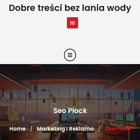
Skip
Dobre treści bez lania wody
to
content
Seo Płock
Home
Marketing I Reklama
Seo Płock
/
/