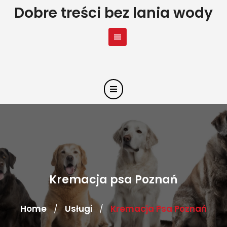
Skip
Dobre treści bez lania wody
to
content
Kremacja psa Poznań
Home
Usługi
Kremacja Psa Poznań
/
/