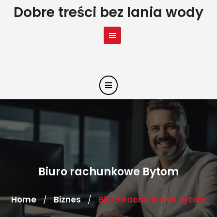
Skip
Dobre treści bez lania wody
to
content
Biuro rachunkowe Bytom
Home
Biznes
Biuro Rachunkowe Bytom
/
/