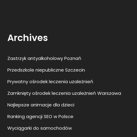
Zastrzyk antyalkoholowy Poznań
Przedszkole niepubliczne Szczecin
Prywatny ośrodek leczenia uzależnień
Zamknięty ośrodek leczenia uzależnień Warszawa
Najlepsze animacje dla dzieci
Ranking agencji SEO w Polsce
Wyciągarki do samochodów
Toksyna botulinowa
Transport indywidualny Szczecin Berlin
Kosmetyki do skóry atopowej
Wszywka alkoholowa jak wygląda?
Podiatra Warszawa