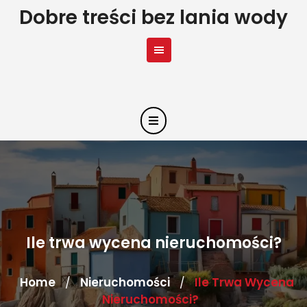
Skip
Dobre treści bez lania wody
to
content
Ile trwa wycena nieruchomości?
Home
Nieruchomości
Ile Trwa Wycena
/
/
Nieruchomości?