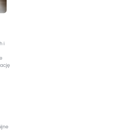
 i
e
ację
ijne