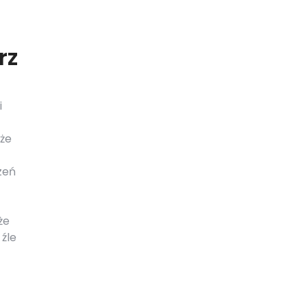
rz
i
 że
zeń
że
źle