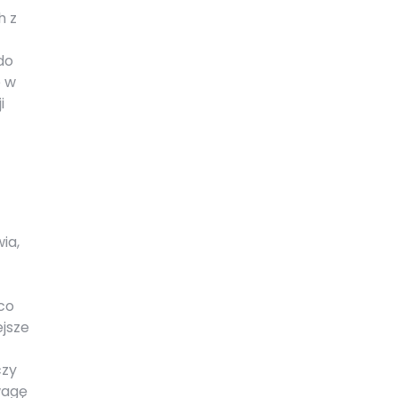
h z
do
e w
i
ia,
 co
ejsze
czy
wagę