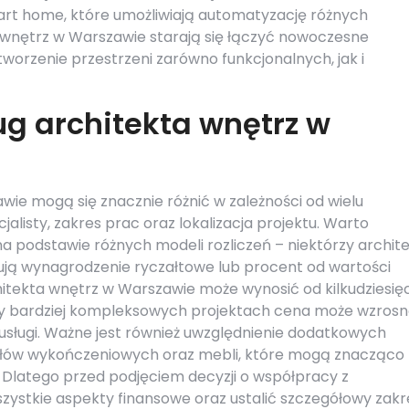
art home, które umożliwiają automatyzację różnych
 wnętrz w Warszawie starają się łączyć nowoczesne
tworzenie przestrzeni zarówno funkcjonalnych, jak i
ug architekta wnętrz w
wie mogą się znacznie różnić w zależności od wielu
jalisty, zakres prac oraz lokalizacja projektu. Warto
 podstawie różnych modeli rozliczeń – niektórzy archite
rują wynagrodzenie ryczałtowe lub procent od wartości
chitekta wnętrz w Warszawie może wynosić od kilkudziesię
Przy bardziej kompleksowych projektach cena może wzros
ć usługi. Ważne jest również uwzględnienie dodatkowych
łów wykończeniowych oraz mebli, które mogą znacząco
 Dlatego przed podjęciem decyzji o współpracy z
ystkie aspekty finansowe oraz ustalić szczegółowy zakr