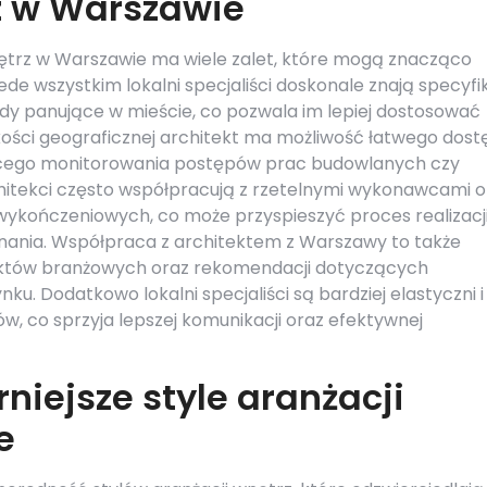
z w Warszawie
trz w Warszawie ma wiele zalet, które mogą znacząco
zede wszystkim lokalni specjaliści doskonale znają specyfi
dy panujące w mieście, co pozwala im lepiej dostosować
iskości geograficznej architekt ma możliwość łatwego dos
eżącego monitorowania postępów prac budowlanych czy
chitekci często współpracują z rzetelnymi wykonawcami o
ykończeniowych, co może przyspieszyć proces realizacj
nania. Współpraca z architektem z Warszawy to także
ntaktów branżowych oraz rekomendacji dotyczących
u. Dodatkowo lokalni specjaliści są bardziej elastyczni i
w, co sprzyja lepszej komunikacji oraz efektywnej
niejsze style aranżacji
e