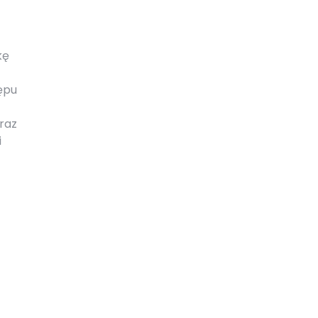
kę
tępu
raz
i