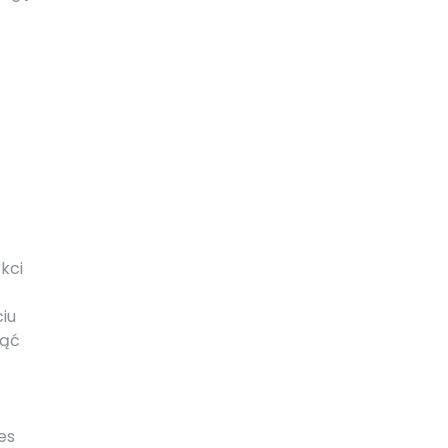
kci
ciu
nąć
es