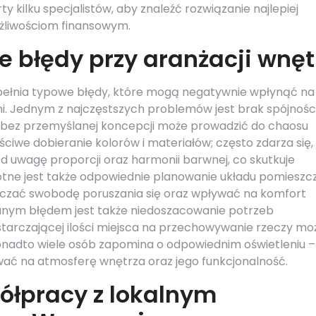
y kilku specjalistów, aby znaleźć rozwiązanie najlepiej
liwościom finansowym.
e błędy przy aranżacji wnęt
opełnia typowe błędy, które mogą negatywnie wpłynąć na
ni. Jednym z najczęstszych problemów jest brak spójnośc
ów bez przemyślanej koncepcji może prowadzić do chaosu
ciwe dobieranie kolorów i materiałów; często zdarza się,
d uwagę proporcji oraz harmonii barwnej, co skutkuje
otne jest także odpowiednie planowanie układu pomieszc
czać swobodę poruszania się oraz wpływać na komfort
kanym błędem jest także niedoszacowanie potrzeb
arczającej ilości miejsca na przechowywanie rzeczy mo
onadto wiele osób zapomina o odpowiednim oświetleniu – 
ć na atmosferę wnętrza oraz jego funkcjonalność.
półpracy z lokalnym