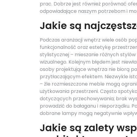
prac. Dobrze jest również porównać ofert
odpowiadające naszym potrzebom i moż
Jakie są najczęstsz
Podczas aranżacji wnętrz wiele osób p
funkcjonalność oraz estetykę przestrze
stylistycznej – mieszanie różnych styl
wizualnego. Kolejnym błędem jest niewłaś
osoby projektujące wnętrza nie biorą po
przytłaczającym efektem. Niezwykle ist
– źle rozmieszczone meble mogą ograni
użytkowania przestrzeni. Często spoty
dotyczących przechowywania; brak wyst
prowadzić do bałaganu i nieporządku. P
dobrane lampy mogą negatywnie wpływa
Jakie są zalety ws