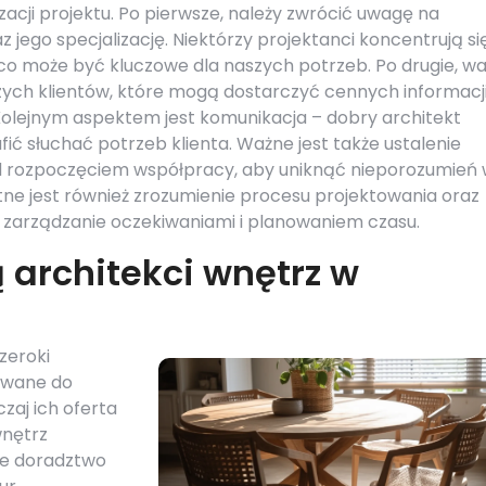
cji projektu. Po pierwsze, należy zwrócić uwagę na
jego specjalizację. Niektórzy projektanci koncentrują si
 co może być kluczowe dla naszych potrzeb. Po drugie, w
szych klientów, które mogą dostarczyć cennych informacj
 Kolejnym aspektem jest komunikacja – dobry architekt
fić słuchać potrzeb klienta. Ważne jest także ustalenie
ed rozpoczęciem współpracy, aby uniknąć nieporozumień
totne jest również zrozumienie procesu projektowania oraz
ze zarządzanie oczekiwaniami i planowaniem czasu.
ą architekci wnętrz w
zeroki
owane do
zaj ich oferta
nętrz
że doradztwo