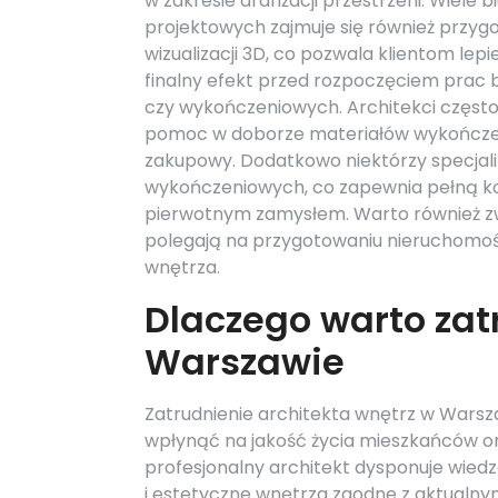
w zakresie aranżacji przestrzeni. Wiele bi
projektowych zajmuje się również przy
wizualizacji 3D, co pozwala klientom lep
finalny efekt przed rozpoczęciem prac
czy wykończeniowych. Architekci często
pomoc w doborze materiałów wykończen
zakupowy. Dodatkowo niektórzy specjali
wykończeniowych, co zapewnia pełną kont
pierwotnym zamysłem. Warto również zw
polegają na przygotowaniu nieruchomoś
wnętrza.
Dlaczego warto zat
Warszawie
Zatrudnienie architekta wnętrz w Warsza
wpłynąć na jakość życia mieszkańców or
profesjonalny architekt dysponuje wied
i estetyczne wnętrza zgodne z aktualny