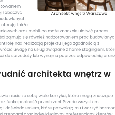
ur
gotowaniem
iej zobaczyć
Architekt wnętrz Warszawa
 budowlanych
 oferują także
iowych oraz mebli, co może znacznie ułatwić proces
ści zajmują się również nadzorowaniem prac budowlanych
rolę nad realizacją projektu i jego zgodnością z
rócić uwagę na usługi związane z home stagingiem, któr
ci do sprzedaży lub wynajmu poprzez odpowiednią aranż
rudnić architekta wnętrz w
wie niesie ze sobą wiele korzyści, które mogą znacząco
az funkcjonalność przestrzeni. Przede wszystkim
zą i doświadczeniem, które pozwalają mu tworzyć harmon
mi trendami oraz indywidualnymi preferencjami klientów.