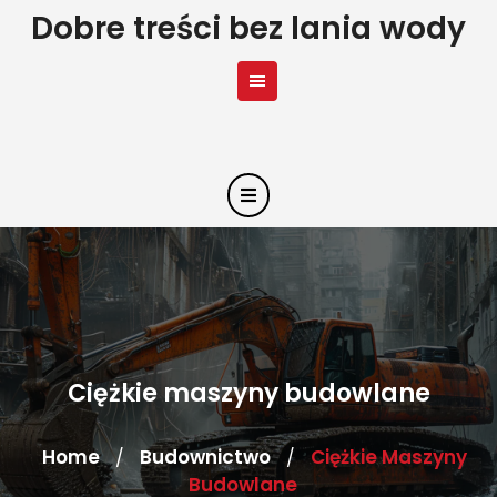
Skip
Dobre treści bez lania wody
to
content
Ciężkie maszyny budowlane
Home
Budownictwo
Ciężkie Maszyny
/
/
Budowlane