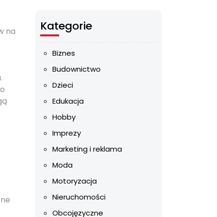
Kategorie
w na
Biznes
Budownictwo
.
Dzieci
co
gą
Edukacja
Hobby
Imprezy
Marketing i reklama
Moda
Motoryzacja
Nieruchomości
tne
Obcojęzyczne