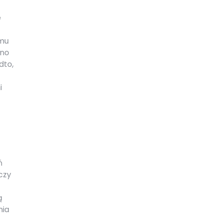
e
emu
wno
dto,
i
ń
czy
ą
nia