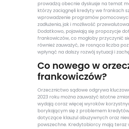
prowadzą obecnie dyskusje na temat mo
którzy zaciągnęli kredyty we frankach 
wprowadzenie programów pomocowych,
zadłużenia, jak i możliwość przewaluto
Dodatkowo, pojawiają się propozycje do
frankowiczów, co mogłoby przyczynić s
również zauważyć, że rosnąca liczba 
wpłynąć na dalszy rozwój sytuacji i zac
Co nowego w orzec
frankowiczów?
Orzecznictwo sądowe odgrywa kluczową r
2023 roku można zauważyć istotne zmian
wydają coraz więcej wyroków korzystnyc
borykającym się z problemem kredytów 
dotyczące klauzul abuzywnych oraz niew
powszechne. Kredytobiorcy mają teraz w