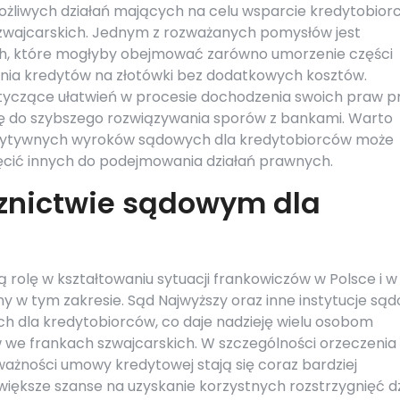
żliwych działań mających na celu wsparcie kredytobior
szwajcarskich. Jednym z rozważanych pomysłów jest
 które mogłyby obejmować zarówno umorzenie części
wania kredytów na złotówki bez dodatkowych kosztów.
tyczące ułatwień w procesie dochodzenia swoich praw p
ię do szybszego rozwiązywania sporów z bankami. Warto
pozytywnych wyroków sądowych dla kredytobiorców może
hęcić innych do podejmowania działań prawnych.
znictwie sądowym dla
olę w kształtowaniu sytuacji frankowiczów w Polsce i w
y w tym zakresie. Sąd Najwyższy oraz inne instytucje są
h dla kredytobiorców, co daje nadzieję wielu osobom
we frankach szwajcarskich. W szczególności orzeczenia
ażności umowy kredytowej stają się coraz bardziej
iększe szanse na uzyskanie korzystnych rozstrzygnięć dz