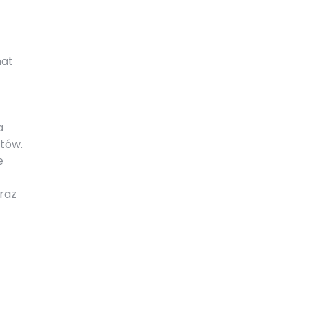
mat
a
tów.
e
raz