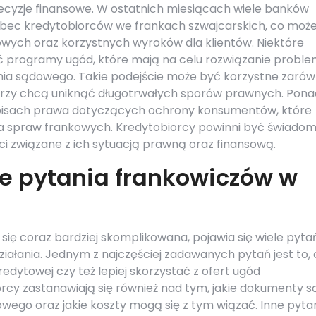
ecyzje finansowe. W ostatnich miesiącach wiele banków
obec kredytobiorców we frankach szwajcarskich, co moż
wych oraz korzystnych wyroków dla klientów. Niektóre
ć programy ugód, które mają na celu rozwiązanie probl
nia sądowego. Takie podejście może być korzystne zaró
którzy chcą uniknąć długotrwałych sporów prawnych. Pona
pisach prawa dotyczących ochrony konsumentów, które
 spraw frankowych. Kredytobiorcy powinni być świadom
ści związane z ich sytuacją prawną oraz finansową.
ze pytania frankowiczów w
się coraz bardziej skomplikowana, pojawia się wiele pyta
iałania. Jednym z najczęściej zadawanych pytań jest to, 
dytowej czy też lepiej skorzystać z ofert ugód
cy zastanawiają się również nad tym, jakie dokumenty s
ego oraz jakie koszty mogą się z tym wiązać. Inne pyta