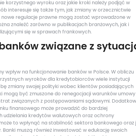
ie korzystnego wyroku oraz jakie kroki należy podjąć w
 interesuje się także tym, jak zmiany w orzecznictwie
kie nowe regulacje prawne mogą zostać wprowadzone w
ożna znaleźć zarówno w publikacjach branżowych, jak i
alizującymi się w sprawach frankowych.
a banków związane z sytuacj
ny wpływ na funkcjonowanie banków w Polsce. W obliczu
rzystnych wyroków dla kredytobiorców wiele instytucji
ę zmiany swojej polityki wobec klientów posiadających
nki mogą być zmuszone do renegocjacji warunków umowy
 strat związanych z postępowaniami sądowymi. Dodatkow
ynku finansowego może prowadzić do bardziej
udzielania kredytów walutowych oraz ochrony
może to wpłynąć na stabilność sektora bankowego oraz 
w. Banki muszą również inwestować w edukację swoich