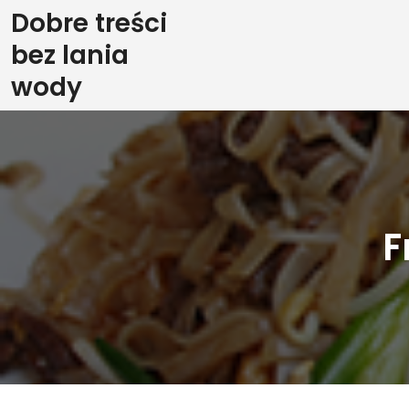
Skip
Dobre treści
to
bez lania
content
wody
F