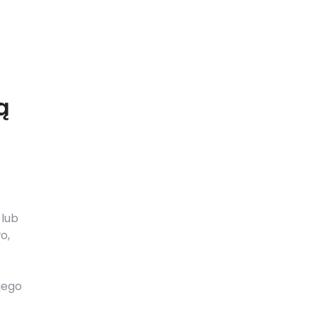
ą
 lub
o,
jego