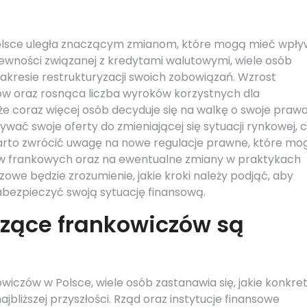
olsce uległa znaczącym zmianom, które mogą mieć wpły
pewności związanej z kredytami walutowymi, wiele osób
akresie restrukturyzacji swoich zobowiązań. Wzrost
w oraz rosnąca liczba wyroków korzystnych dla
że coraz więcej osób decyduje się na walkę o swoje prawa
ać swoje oferty do zmieniającej się sytuacji rynkowej, 
Warto zwrócić uwagę na nowe regulacje prawne, które mo
w frankowych oraz na ewentualne zmiany w praktykach
owe będzie zrozumienie, jakie kroki należy podjąć, aby
zabezpieczyć swoją sytuację finansową.
czące frankowiczów są
iczów w Polsce, wiele osób zastanawia się, jakie konkre
liższej przyszłości. Rząd oraz instytucje finansowe