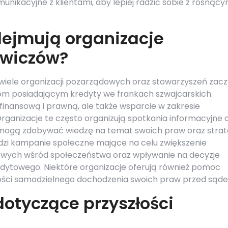
unikacyjne z klientami, aby lepiej radzić sobie z rosnąc
dejmują organizacje
owiczów?
w wiele organizacji pozarządowych oraz stowarzyszeń zac
m posiadającym kredyty we frankach szwajcarskich.
 finansową i prawną, ale także wsparcie w zakresie
anizacje te często organizują spotkania informacyjne 
 mogą zdobywać wiedzę na temat swoich praw oraz strate
adzi kampanie społeczne mające na celu zwiększenie
wych wśród społeczeństwa oraz wpływanie na decyzje
dytowego. Niektóre organizacje oferują również pomoc
wości samodzielnego dochodzenia swoich praw przed sąd
dotyczące przyszłości