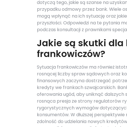
dotyczą tego, jakie są szanse na uzyskan
przypadku odmowy przez bank. Wiele osób
mogą wpłynąć na ich sytuację oraz ja
przyszłości. Odpowiedzi na te pytania m
podczas konsultacji z prawnikami specj
Jakie są skutki dl
frankowiczów?
Sytuacja frankowiczów ma również istot
rosnącej liczby spraw sądowych oraz ko
finansowych zaczyna dostrzegać potrzeb
kredyty we frankach szwajcarskich. Ba
oferowania ugód, aby uniknąć dalszych
rosnąca presja ze strony regulatorów r
rygorystycznych wymogów dotyczących 
konsumentów. W dłuższej perspektywie 
zdolność do udzielania nowych kredytó