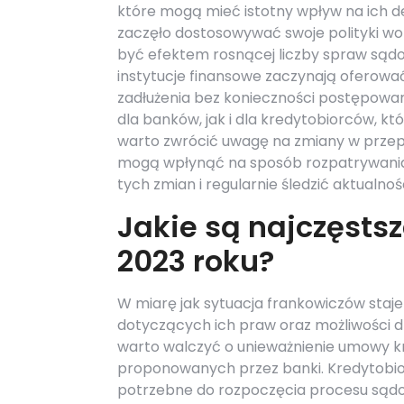
które mogą mieć istotny wpływ na ich d
zaczęło dostosowywać swoje polityki w
być efektem rosnącej liczby spraw sądo
instytucje finansowe zaczynają oferowa
zadłużenia bez konieczności postępowa
dla banków, jak i dla kredytobiorców, 
warto zwrócić uwagę na zmiany w prze
mogą wpłynąć na sposób rozpatrywania
tych zmian i regularnie śledzić aktualno
Jakie są najczęsts
2023 roku?
W miarę jak sytuacja frankowiczów staje 
dotyczących ich praw oraz możliwości dz
warto walczyć o unieważnienie umowy kre
proponowanych przez banki. Kredytobior
potrzebne do rozpoczęcia procesu sądow