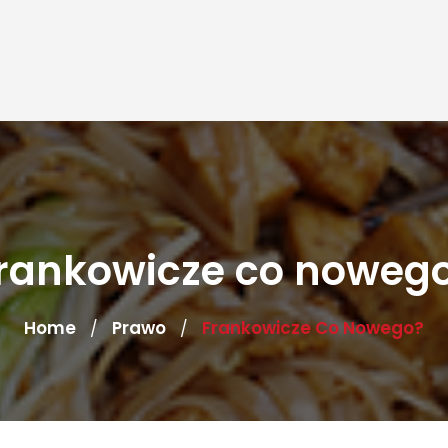
rankowicze co noweg
Home
Prawo
Frankowicze Co Nowego?
/
/