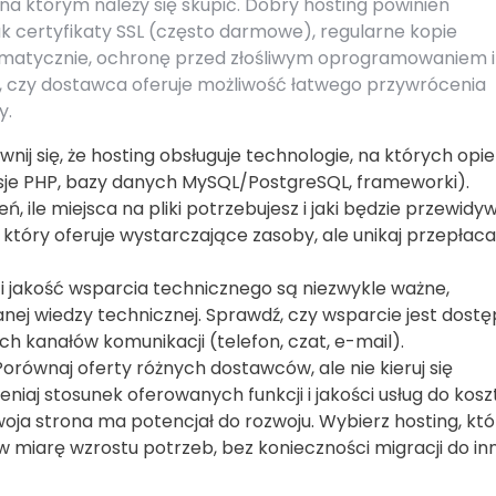
na którym należy się skupić. Dobry hosting powinien
k certyfikaty SSL (często darmowe), regularne kopie
atycznie, ochronę przed złośliwym oprogramowaniem i
, czy dostawca oferuje możliwość łatwego przywrócenia
y.
nij się, że hosting obsługuje technologie, na których opi
rsje PHP, bazy danych MySQL/PostgreSQL, frameworki).
ń, ile miejsca na pliki potrzebujesz i jaki będzie przewid
, który oferuje wystarczające zasoby, ale unikaj przepłaca
 jakość wsparcia technicznego są niezwykle ważne,
nej wiedzy technicznej. Sprawdź, czy wsparcie jest dost
ich kanałów komunikacji (telefon, czat, e-mail).
orównaj oferty różnych dostawców, ale nie kieruj się
niaj stosunek oferowanych funkcji i jakości usług do kosz
oja strona ma potencjał do rozwoju. Wybierz hosting, któ
 miarę wzrostu potrzeb, bez konieczności migracji do i