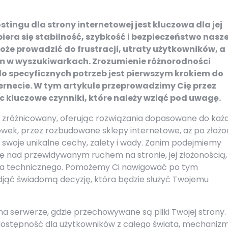
ingu dla strony internetowej jest kluczowa dla jej
iera się stabilność, szybkość i bezpieczeństwo nasz
oże prowadzić do frustracji, utraty użytkowników, a
 w wyszukiwarkach. Zrozumienie różnorodności
do specyficznych potrzeb jest pierwszym krokiem do
ernecie. W tym artykule przeprowadzimy Cię przez
c kluczowe czynniki, które należy wziąć pod uwagę.
e zróżnicowany, oferując rozwiązania dopasowane do każ
tówek, przez rozbudowane sklepy internetowe, aż po złoż
 swoje unikalne cechy, zalety i wady. Zanim podejmiemy
ę nad przewidywanym ruchem na stronie, jej złożonością,
a technicznego. Pomożemy Ci nawigować po tym
jąć świadomą decyzję, która będzie służyć Twojemu
e na serwerze, gdzie przechowywane są pliki Twojej strony.
j dostępność dla użytkowników z całego świata, mechaniz