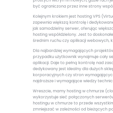
prostych witryn firmowych, gdzie ruch 
być ograniczona przez inne strony wspó
Kolejnym krokiem jest hosting VPS (Virtu
zapewnia większą kontrolę i dedykowane
jak samodzielny serwer, oferując więks
hosting współdzielony. Jest to doskonał
średnim ruchu czy aplikacji webowych, któ
Dla najbardziej wymagających projektów
przypadku użytkownik wynajmuje cały ser
aplikacji. Daje to pełną kontrolę nad z
dedykowany jest idealny dla dużych skle
korporacyjnych czy stron wymagających s
najdroższe i wymagające wiedzy technic
Wreszcie, mamy hosting w chmurze (cloud
wykorzystuje sieć połączonych serwerów
hostingu w chmurze to przede wszystki
zmniejszać w zależności od bieżących po