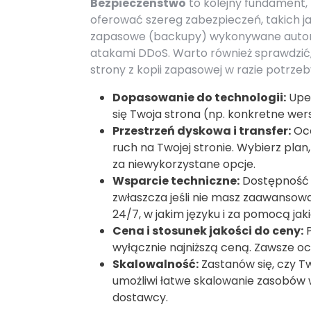
Bezpieczeństwo
to kolejny fundament, 
oferować szereg zabezpieczeń, takich ja
zapasowe (backupy) wykonywane autom
atakami DDoS. Warto również sprawdzić
strony z kopii zapasowej w razie potrzeb
Dopasowanie do technologii:
Upew
się Twoja strona (np. konkretne we
Przestrzeń dyskowa i transfer:
Oce
ruch na Twojej stronie. Wybierz plan
za niewykorzystane opcje.
Wsparcie techniczne:
Dostępność i
zwłaszcza jeśli nie masz zaawansowa
24/7, w jakim języku i za pomocą jak
Cena i stosunek jakości do ceny:
P
wyłącznie najniższą ceną. Zawsze oce
Skalowalność:
Zastanów się, czy Tw
umożliwi łatwe skalowanie zasobów w
dostawcy.