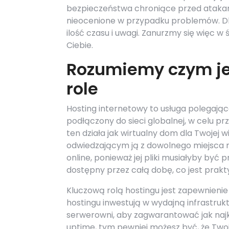
bezpieczeństwa chroniące przed atakami
nieocenione w przypadku problemów. Dla
ilość czasu i uwagi. Zanurzmy się więc w ś
Ciebie.
Rozumiemy czym jes
role
Hosting internetowy to usługa polegająca
podłączony do sieci globalnej, w celu pr
ten działa jak wirtualny dom dla Twojej 
odwiedzającym ją z dowolnego miejsca n
online, ponieważ jej pliki musiałyby by
dostępny przez całą dobę, co jest prakty
Kluczową rolą hostingu jest zapewnienie
hostingu inwestują w wydajną infrastrukt
serwerowni, aby zagwarantować jak najk
uptime, tym pewniej możesz być, że Two