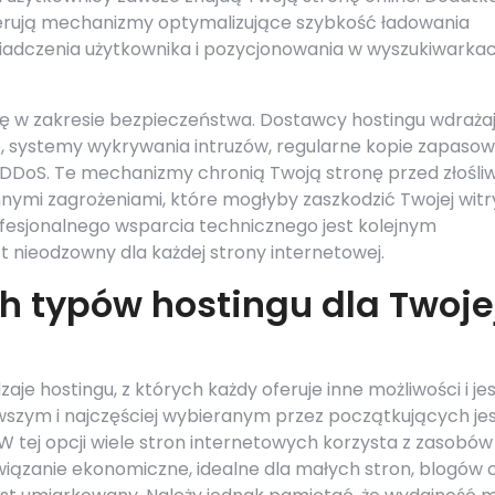
erują mechanizmy optymalizujące szybkość ładowania
świadczenia użytkownika i pozycjonowania w wyszukiwarka
lę w zakresie bezpieczeństwa. Dostawcy hostingu wdraża
le, systemy wykrywania intruzów, regularne kopie zapaso
DDoS. Te mechanizmy chronią Twoją stronę przed złośl
mi zagrożeniami, które mogłyby zaszkodzić Twojej witr
fesjonalnego wsparcia technicznego jest kolejnym
t nieodzowny dla każdej strony internetowej.
h typów hostingu dla Twoje
je hostingu, z których każdy oferuje inne możliwości i je
wszym i najczęściej wybieranym przez początkujących je
 W tej opcji wiele stron internetowych korzysta z zasobów
wiązanie ekonomiczne, idealne dla małych stron, blogów 