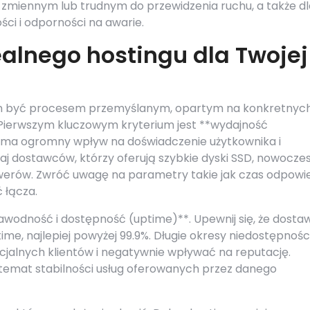
i o zmiennym lub trudnym do przewidzenia ruchu, a także d
ci i odporności na awarie.
ealnego hostingu dla Twojej
en być procesem przemyślanym, opartym na konkretnyc
 Pierwszym kluczowym kryterium jest **wydajność
 ma ogromny wpływ na doświadczenie użytkownika i
j dostawców, którzy oferują szybkie dyski SSD, nowocze
werów. Zwróć uwagę na parametry takie jak czas odpowi
 łącza.
awodność i dostępność (uptime)**. Upewnij się, że dosta
me, najlepiej powyżej 99.9%. Długie okresy niedostępnośc
jalnych klientów i negatywnie wpływać na reputację.
temat stabilności usług oferowanych przez danego