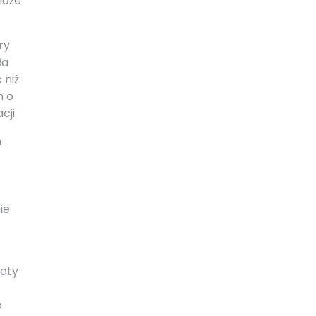
może
ry
ła
 niż
h o
cji.
m
ie
lety
o