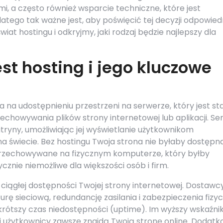
, a często również wsparcie techniczne, które jest
tego tak ważne jest, aby poświęcić tej decyzji odpowied
wiat hostingu i odkryjmy, jaki rodzaj będzie najlepszy dla
t hosting i jego kluczowe
 na udostępnieniu przestrzeni na serwerze, który jest st
zechowywania plików strony internetowej lub aplikacji. Se
witryny, umożliwiając jej wyświetlanie użytkownikom
a świecie. Bez hostingu Twoja strona nie byłaby dostępn
ć przechowywane na fizycznym komputerze, który byłby
cznie niemożliwe dla większości osób i firm.
 ciągłej dostępności Twojej strony internetowej. Dostawc
urę sieciową, redundancję zasilania i zabezpieczenia fizy
rótszy czas niedostępności (uptime). Im wyższy wskaźni
i użytkownicy zawsze znajdą Twoją stronę online. Dodatk