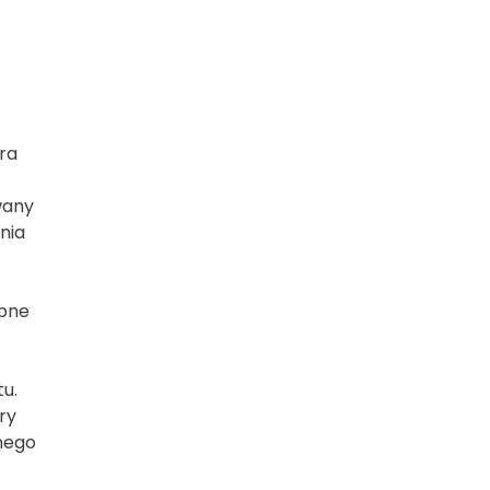
era
ywany
nia
ępne
tu.
ry
nnego