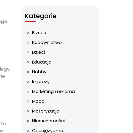
Kategorie
ego
Biznes
Budownictwo
Dzieci
Edukacja
dego
Hobby
one
Imprezy
Marketing i reklama
Moda
Motoryzacja
Nieruchomości
 To
my
Obcojęzyczne