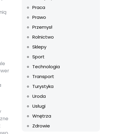
Praca
nią
Prawo
Przemysł
Rolnictwo
Sklepy
Sport
ale
Technologia
rwer
Transport
a
Turystyka
Uroda
Usługi
y
Wnętrza
czne
k
Zdrowie
owo,