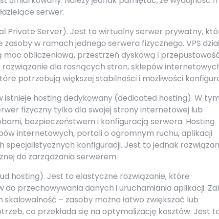
jest umiarkowany. Należy jednak pamiętać, że wydajność 
łdzielące serwer.
al Private Server). Jest to wirtualny serwer prywatny, któ
 zasoby w ramach jednego serwera fizycznego. VPS dzia
zą moc obliczeniową, przestrzeń dyskową i przepustowość
e rozwiązanie dla rosnących stron, sklepów internetowyc
re potrzebują większej stabilności i możliwości konfigura
 istnieje hosting dedykowany (dedicated hosting). W ty
wer fizyczny tylko dla swojej strony internetowej lub
asobami, bezpieczeństwem i konfiguracją serwera. Hosting
pów internetowych, portali o ogromnym ruchu, aplikacji
pecjalistycznych konfiguracji. Jest to jednak rozwiązan
znej do zarządzania serwerem.
 hosting). Jest to elastyczne rozwiązanie, które
 do przechowywania danych i uruchamiania aplikacji. Za
m skalowalność – zasoby można łatwo zwiększać lub
trzeb, co przekłada się na optymalizację kosztów. Jest t