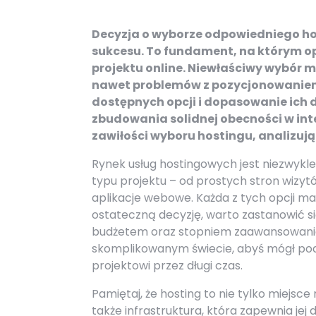
Decyzja o wyborze odpowiedniego host
sukcesu. To fundament, na którym op
projektu online. Niewłaściwy wybór m
nawet problemów z pozycjonowaniem
dostępnych opcji i dopasowanie ich 
zbudowania solidnej obecności w int
zawiłości wyboru hostingu, analizują
Rynek usług hostingowych jest niezwykl
typu projektu – od prostych stron wizy
aplikacje webowe. Każda z tych opcji ma
ostateczną decyzję, warto zastanowić si
budżetem oraz stopniem zaawansowani
skomplikowanym świecie, abyś mógł pod
projektowi przez długi czas.
Pamiętaj, że hosting to nie tylko miejsc
także infrastruktura, która zapewnia je