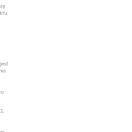
izę
ktu
jest
nia
co
2,