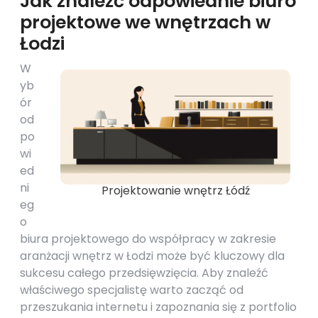
Jak znaleźć odpowiednie biuro
projektowe we wnętrzach w
Łodzi
W
yb
ór
od
po
wi
ed
ni
Projektowanie wnętrz Łódź
eg
o
biura projektowego do współpracy w zakresie
aranżacji wnętrz w Łodzi może być kluczowy dla
sukcesu całego przedsięwzięcia. Aby znaleźć
właściwego specjalistę warto zacząć od
przeszukania internetu i zapoznania się z portfolio