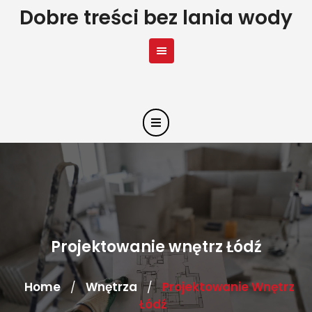
Skip
Dobre treści bez lania wody
to
content
Projektowanie wnętrz Łódź
Home
Wnętrza
Projektowanie Wnętrz
/
/
Łódź