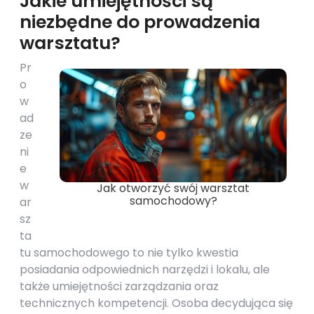
Jakie umiejętności są
niezbędne do prowadzenia
warsztatu?
Pr
o
w
ad
ze
ni
e
w
Jak otworzyć swój warsztat
samochodowy?
ar
sz
ta
tu samochodowego to nie tylko kwestia
posiadania odpowiednich narzędzi i lokalu, ale
także umiejętności zarządzania oraz
technicznych kompetencji. Osoba decydująca się