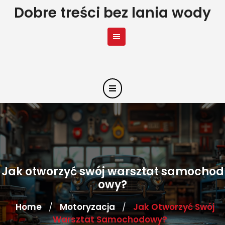
Skip
Dobre treści bez lania wody
to
content
Jak otworzyć swój warsztat samochod
owy?
Home
Motoryzacja
Jak Otworzyć Swój
/
/
Warsztat Samochodowy?