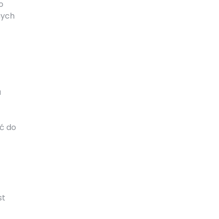
o
nych
u
ć do
st