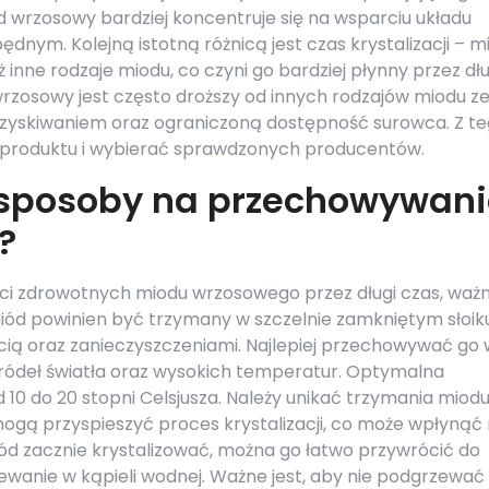
wrzosowy bardziej koncentruje się na wsparciu układu
nym. Kolejną istotną różnicą jest czas krystalizacji – m
ż inne rodzaje miodu, co czyni go bardziej płynny przez dł
wrzosowy jest często droższy od innych rodzajów miodu z
ozyskiwaniem oraz ograniczoną dostępność surowca. Z t
 produktu i wybierać sprawdzonych producentów.
e sposoby na przechowywan
?
ości zdrowotnych miodu wrzosowego przez długi czas, waż
iód powinien być trzymany w szczelnie zamkniętym słoik
cią oraz zanieczyszczeniami. Najlepiej przechowywać go 
źródeł światła oraz wysokich temperatur. Optymalna
0 do 20 stopni Celsjusza. Należy unikać trzymania miod
ogą przyspieszyć proces krystalizacji, co może wpłynąć
miód zacznie krystalizować, można go łatwo przywrócić do
ewanie w kąpieli wodnej. Ważne jest, aby nie podgrzewać