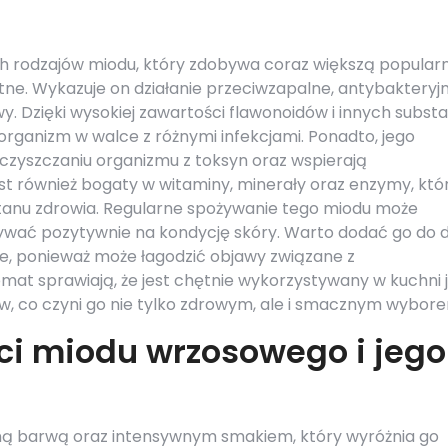
ch rodzajów miodu, który zdobywa coraz większą popular
tne. Wykazuje on działanie przeciwzapalne, antybakteryj
 Dzięki wysokiej zawartości flawonoidów i innych substa
rganizm w walce z różnymi infekcjami. Ponadto, jego
yszczaniu organizmu z toksyn oraz wspierają
st również bogaty w witaminy, minerały oraz enzymy, któ
tanu zdrowia. Regularne spożywanie tego miodu może
ywać pozytywnie na kondycję skóry. Warto dodać go do d
e, ponieważ może łagodzić objawy związane z
omat sprawiają, że jest chętnie wykorzystywany w kuchni 
, co czyni go nie tylko zdrowym, ale i smacznym wybor
ci miodu wrzosowego i jego
ną barwą oraz intensywnym smakiem, który wyróżnia go