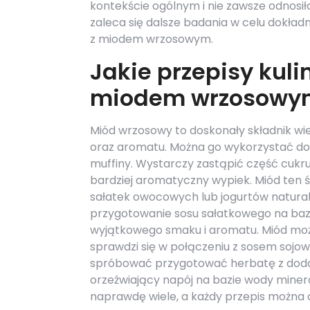
kontekście ogólnym i nie zawsze odnosił
zaleca się dalsze badania w celu dokła
z miodem wrzosowym.
Jakie przepisy kul
miodem wrzosowy
Miód wrzosowy to doskonały składnik wi
oraz aromatu. Można go wykorzystać do 
muffiny. Wystarczy zastąpić część cukr
bardziej aromatyczny wypiek. Miód ten 
sałatek owocowych lub jogurtów natural
przygotowanie sosu sałatkowego na bazi
wyjątkowego smaku i aromatu. Miód moż
sprawdzi się w połączeniu z sosem sojo
spróbować przygotować herbatę z doda
orzeźwiający napój na bazie wody mineral
naprawdę wiele, a każdy przepis możn