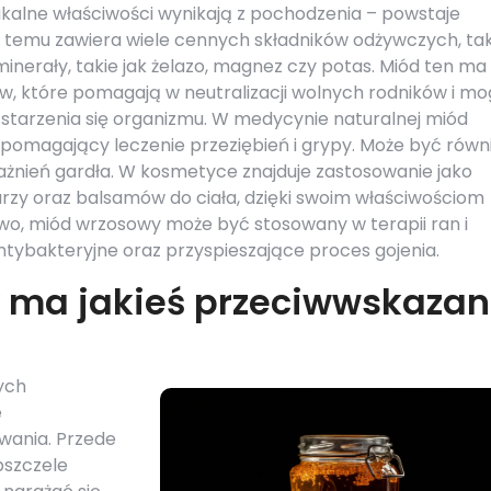
ikalne właściwości wynikają z pochodzenia – powstaje
ki temu zawiera wiele cennych składników odżywczych, ta
minerały, takie jak żelazo, magnez czy potas. Miód ten ma
, które pomagają w neutralizacji wolnych rodników i m
 starzenia się organizmu. W medycynie naturalnej miód
pomagający leczenie przeziębień i grypy. Może być równ
żnień gardła. W kosmetyce znajduje zastosowanie jako
rzy oraz balsamów do ciała, dzięki swoim właściwościom
wo, miód wrzosowy może być stosowany w terapii ran i
ntybakteryjne oraz przyspieszające proces gojenia.
 ma jakieś przeciwwskazan
ych
e
wania. Przede
pszczele