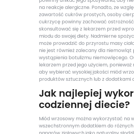
powinny unikać jego spożywania, aby nie
na reakcje alergiczne. Ponadto, ze wzgl
zawartość cukrów prostych, osoby cier
cukrzycę powinny zachować ostrożność 
skonsultować się z lekarzem przed wp
miodu do swojej diety. Nadmierne spoży
może prowadzić do przyrostu masy ciał
nie jest również zalecany dla niemowląt 
wystąpienia botulizmu niemowlęcego. O
lekarzem przed jego użyciem, ponieważ 
aby wybierać wysokiej jakości miód wr
produktów sztucznych lub z dodatkami 
Jak najlepiej wyko
codziennej diecie?
Miód wrzosowy można wykorzystać na wie
wszechstronnym dodatkiem do różnych 
naparów ziołowych jako naturalny słodzi