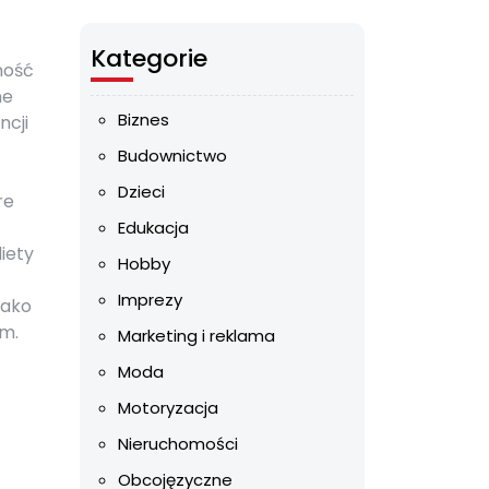
Kategorie
ność
ne
Biznes
ncji
Budownictwo
Dzieci
re
Edukacja
iety
Hobby
Imprezy
jako
em.
Marketing i reklama
Moda
Motoryzacja
Nieruchomości
Obcojęzyczne