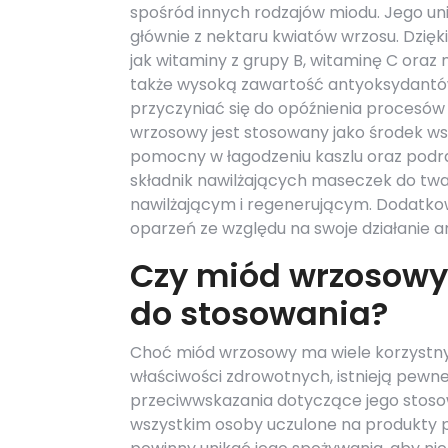
spośród innych rodzajów miodu. Jego un
głównie z nektaru kwiatów wrzosu. Dzię
jak witaminy z grupy B, witaminę C oraz 
także wysoką zawartość antyoksydantów
przyczyniać się do opóźnienia procesów
wrzosowy jest stosowany jako środek ws
pomocny w łagodzeniu kaszlu oraz podra
składnik nawilżających maseczek do twa
nawilżającym i regenerującym. Dodatko
oparzeń ze względu na swoje działanie a
Czy miód wrzosowy
do stosowania?
Choć miód wrzosowy ma wiele korzystn
właściwości zdrowotnych, istnieją pewn
przeciwwskazania dotyczące jego stoso
wszystkim osoby uczulone na produkty 