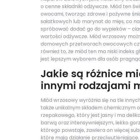
o cenne składniki odżywcze. Miód ten św
owocami, tworząc zdrowe i pożywne śnia
sałatkowych lub marynat do mięs, co n
spróbować dodać go do wypieków – ciast
wartości odżywcze. Miód wrzosowy możn
domowych przetworach owocowych czy d
również to, że miód ten ma niski indeks 
jest lepszym wyborem dla osób pragnący
Jakie są różnice 
innymi rodzajami 
Miód wrzosowy wyróżnia się na tle inny
także unikalnym składem chemicznym o
rzepakowego, który jest jasny i ma deli
barwą oraz intensywniejszym, lekko gor
którego powstaje, zawiera on więcej subs
które mają działanie przeciwutleniające. 