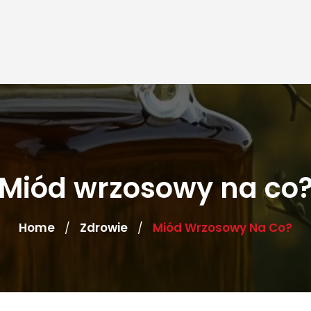
Miód wrzosowy na co
Home
Zdrowie
Miód Wrzosowy Na Co?
/
/