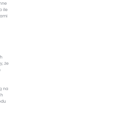
enne
 ile
iami
ch
y, że
h
ą na
ch
odu