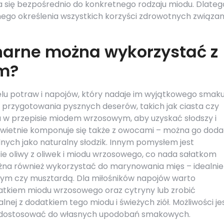
a się bezpośrednio do konkretnego rodzaju miodu. Dlateg
dnego określenia wszystkich korzyści zdrowotnych związa
inarne można wykorzystać z
m?
elu potraw i napojów, który nadaje im wyjątkowego smak
przygotowania pysznych deserów, takich jak ciasta czy
u w przepisie miodem wrzosowym, aby uzyskać słodszy i
świetnie komponuje się także z owocami – można go doda
nych jako naturalny słodzik. Innym pomysłem jest
e oliwy z oliwek i miodu wrzosowego, co nada sałatkom
na również wykorzystać do marynowania mięs – idealnie
wym czy musztardą. Dla miłośników napojów warto
tkiem miodu wrzosowego oraz cytryny lub zrobić
nej z dodatkiem tego miodu i świeżych ziół. Możliwości je
a dostosować do własnych upodobań smakowych.