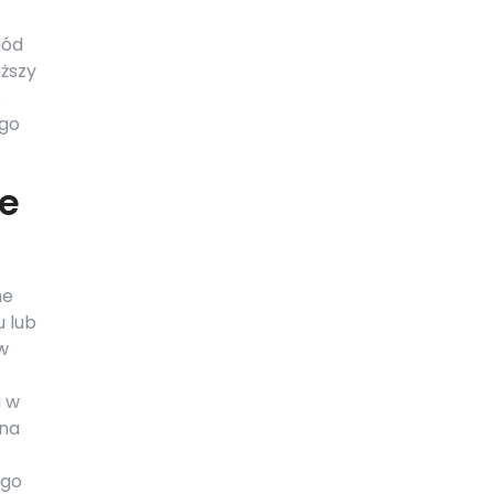
iód
uższy
e
ego
ie
ne
u lub
w
u w
 na
 go