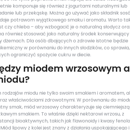
ietnie komponuje się również z jogurtami naturalnymi lub
danie lub przekąskę. Można go używać jako składnik sos
adaje potrawom wyjątkowego smaku i aromatu. Warto ta
 czy chleba – aby wzbogacić je o naturalną słodycz ora
a również stosować jako naturalny środek konserwujący
żemach. Dla osób dbających o zdrowie istotne będzie
glikemiczny w porównaniu do innych słodzików, co sprawia,
ch ograniczyć spożycie cukru w diecie.
między miodem wrzosowym a
miodu?
ch rodzajów miodu nie tylko swoim smakiem i aromatem, a
raz właściwościami zdrowotnymi. W porównaniu do miod
katny smak, miód wrzosowy charakteryzuje się ciemniejszą
zkawym smakiem. To właśnie dzięki nektarowi wrzosu, z
tancji bioaktywnych, takich jak flawonoidy i kwasy fenol
Miód lipowy z kolei jest znany z działania uspokajającego i