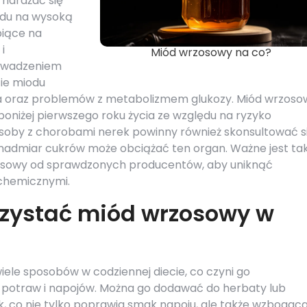
 narażać się
ędu na wysoką
piące na
i
Miód wrzosowy na co?
rowadzeniem
cie miodu
a oraz problemów z metabolizmem glukozy. Miód wrzoso
poniżej pierwszego roku życia ze względu na ryzyko
soby z chorobami nerek powinny również skonsultować si
nadmiar cukrów może obciążać ten organ. Ważne jest tak
zosowy od sprawdzonych producentów, aby uniknąć
chemicznymi.
rzystać miód wrzosowy w
le sposobów w codziennej diecie, co czyni go
potraw i napojów. Można go dodawać do herbaty lub
k, co nie tylko poprawia smak napoju, ale także wzbogac