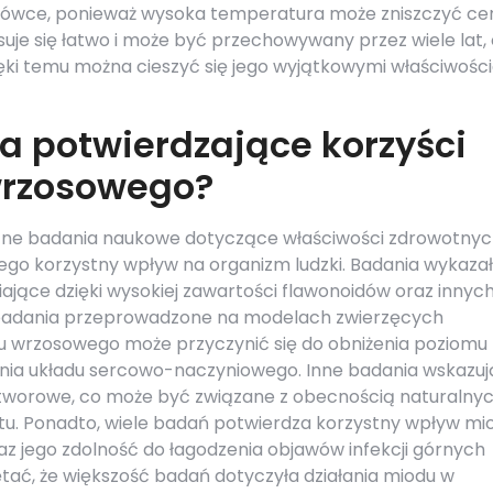
alówce, ponieważ wysoka temperatura może zniszczyć c
uje się łatwo i może być przechowywany przez wiele lat, o
ki temu można cieszyć się jego wyjątkowymi właściwośc
ia potwierdzające korzyści
wrzosowego?
czne badania naukowe dotyczące właściwości zdrowotny
go korzystny wpływ na organizm ludzki. Badania wykazał
iające dzięki wysokiej zawartości flawonoidów oraz innyc
 badania przeprowadzone na modelach zwierzęcych
u wrzosowego może przyczynić się do obniżenia poziomu
nia układu sercowo-naczyniowego. Inne badania wskazuj
otworowe, co może być związane z obecnością naturalny
tu. Ponadto, wiele badań potwierdza korzystny wpływ mi
 jego zdolność do łagodzenia objawów infekcji górnych
ać, że większość badań dotyczyła działania miodu w