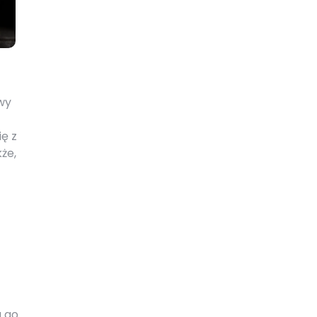
wy
ę z
że,
a go