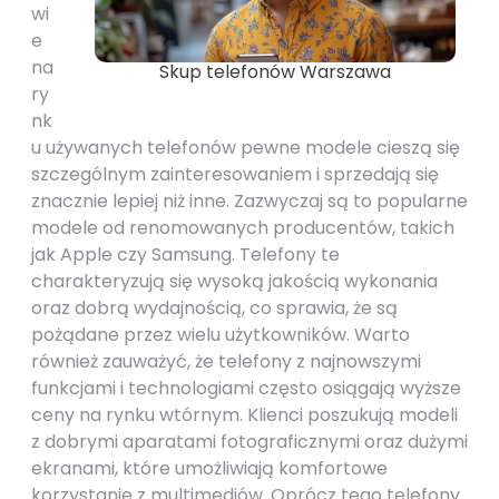
wi
e
na
Skup telefonów Warszawa
ry
nk
u używanych telefonów pewne modele cieszą się
szczególnym zainteresowaniem i sprzedają się
znacznie lepiej niż inne. Zazwyczaj są to popularne
modele od renomowanych producentów, takich
jak Apple czy Samsung. Telefony te
charakteryzują się wysoką jakością wykonania
oraz dobrą wydajnością, co sprawia, że są
pożądane przez wielu użytkowników. Warto
również zauważyć, że telefony z najnowszymi
funkcjami i technologiami często osiągają wyższe
ceny na rynku wtórnym. Klienci poszukują modeli
z dobrymi aparatami fotograficznymi oraz dużymi
ekranami, które umożliwiają komfortowe
korzystanie z multimediów. Oprócz tego telefony