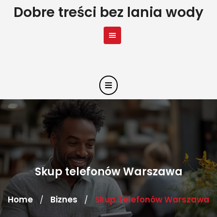
Skip
Dobre treści bez lania wody
to
content
Skup telefonów Warszawa
Home
Biznes
Skup Telefonów Warszawa
/
/