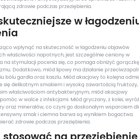
ającą zdrowie podczas przeziębienia.
skuteczniejsze w łagodzeni
enia
ząco wpłynąć na skuteczność w łagodzeniu objawów
ich właściwości napotnych, jest szczególnie ceniony w
a na stymulacji pocenia się, co pomaga obniżyć gorączkę
izmu. Dodatkowo, miód lipowy ma działanie przeciwzapal
iu bólu gardła oraz kaszlu. Miód akacjowy to kolejna odmi
e się delikatnym smakiem i wysoką zawartością fruktozy,
swoim właściwościom antybakteryjnym, miód akacjowy
móc w walce z infekcjami. Miód gryczany, z kolei, wyróż
zy oraz minerałów, co czyni go doskonałym wsparciem dl
ntensywny smak i ciemna barwa są wynikiem bogactwa
erać zdrowie podczas przeziębienia.
 stosować na przeziębienie