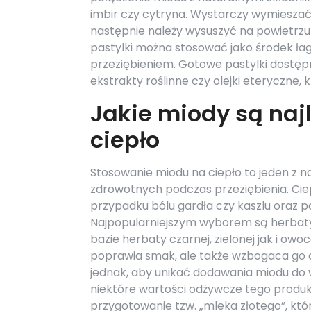
imbir czy cytryna. Wystarczy wymieszać t
następnie należy wysuszyć na powietrzu
pastylki można stosować jako środek ła
przeziębieniem. Gotowe pastylki dostępn
ekstrakty roślinne czy olejki eteryczne,
Jakie miody są naj
ciepło
Stosowanie miodu na ciepło to jeden z 
zdrowotnych podczas przeziębienia. Cie
przypadku bólu gardła czy kaszlu oraz 
Najpopularniejszym wyborem są herbat
bazie herbaty czarnej, zielonej jak i ow
poprawia smak, ale także wzbogaca go o
jednak, aby unikać dodawania miodu do
niektóre wartości odżywcze tego produk
przygotowanie tzw. „mleka złotego”, kt