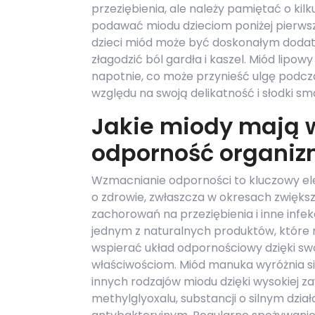
przeziębienia, ale należy pamiętać o kil
podawać miodu dzieciom poniżej pierwsze
dzieci miód może być doskonałym dodatk
złagodzić ból gardła i kaszel. Miód lipowy
napotnie, co może przynieść ulgę podc
względu na swoją delikatność i słodki s
Jakie miody mają 
odporność organi
Wzmacnianie odporności to kluczowy e
o zdrowie, zwłaszcza w okresach zwięks
zachorowań na przeziębienia i inne infekc
jednym z naturalnych produktów, któr
wspierać układ odpornościowy dzięki s
właściwościom. Miód manuka wyróżnia si
innych rodzajów miodu dzięki wysokiej z
methylglyoxalu, substancji o silnym dział