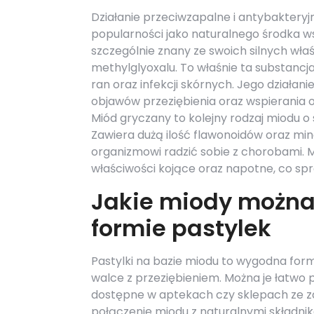
Działanie przeciwzapalne i antybaktery
popularności jako naturalnego środka w
szczególnie znany ze swoich silnych wła
methylglyoxalu. To właśnie ta substancj
ran oraz infekcji skórnych. Jego działan
objawów przeziębienia oraz wspierania
Miód gryczany to kolejny rodzaj miodu o
Zawiera dużą ilość flawonoidów oraz mi
organizmowi radzić sobie z chorobami. M
właściwości kojące oraz napotne, co spr
Jakie miody można
formie pastylek
Pastylki na bazie miodu to wygodna for
walce z przeziębieniem. Można je łatwo
dostępne w aptekach czy sklepach ze 
połączenie miodu z naturalnymi składnika