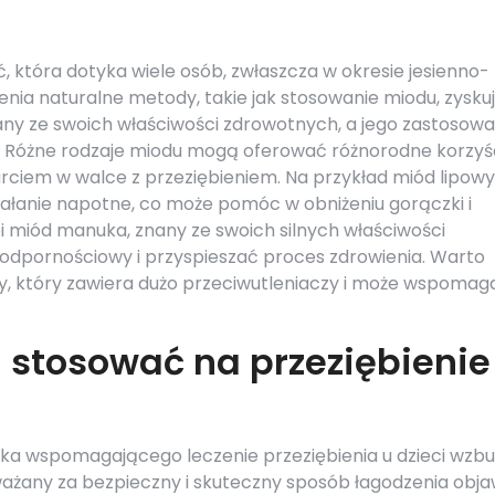
, która dotyka wiele osób, zwłaszcza w okresie jesienno-
nia naturalne metody, takie jak stosowanie miodu, zysku
any ze swoich właściwości zdrowotnych, a jego zastosowa
. Różne rodzaje miodu mogą oferować różnorodne korzyś
ciem w walce z przeziębieniem. Na przykład miód lipowy 
iałanie napotne, co może pomóc w obniżeniu gorączki i
ei miód manuka, znany ze swoich silnych właściwości
odpornościowy i przyspieszać proces zdrowienia. Warto
y, który zawiera dużo przeciwutleniaczy i może wspomag
stosować na przeziębienie
ka wspomagającego leczenie przeziębienia u dzieci wzb
uważany za bezpieczny i skuteczny sposób łagodzenia obj