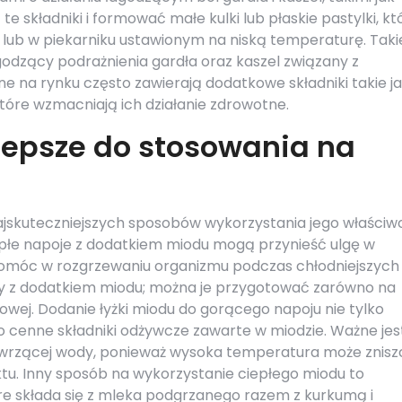
e składniki i formować małe kulki lub płaskie pastylki, kt
 lub w piekarniku ustawionym na niską temperaturę. Taki
godzący podrażnienia gardła oraz kaszel związany z
e na rynku często zawierają dodatkowe składniki takie j
 które wzmacniają ich działanie zdrowotne.
lepsze do stosowania na
najskuteczniejszych sposobów wykorzystania jego właściw
płe napoje z dodatkiem miodu mogą przynieść ulgę w
pomóc w rozgrzewaniu organizmu podczas chłodniejszych 
y z dodatkiem miodu; można je przygotować zarówno na
ocowej. Dodanie łyżki miodu do gorącego napoju nie tylko
 cenne składniki odżywcze zawarte w miodzie. Ważne jes
 wrzącej wody, ponieważ wysoka temperatura może znisz
tu. Inny sposób na wykorzystanie ciepłego miodu to
óre składa się z mleka podgrzanego razem z kurkumą i