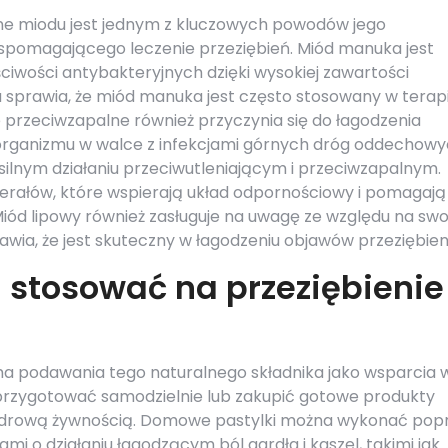
jne miodu jest jednym z kluczowych powodów jego
spomagającego leczenie przeziębień. Miód manuka jest
ściwości antybakteryjnych dzięki wysokiej zawartości
a sprawia, że miód manuka jest często stosowany w terapi
ie przeciwzapalne również przyczynia się do łagodzenia
 organizmu w walce z infekcjami górnych dróg oddechowy
 silnym działaniu przeciwutleniającym i przeciwzapalnym.
nerałów, które wspierają układ odpornościowy i pomagają
iód lipowy również zasługuje na uwagę ze względu na swo
awia, że jest skuteczny w łagodzeniu objawów przeziębien
 stosować na przeziębienie
ma podawania tego naturalnego składnika jako wsparcia 
 przygotować samodzielnie lub zakupić gotowe produkty
zdrową żywnością. Domowe pastylki można wykonać pop
mi o działaniu łagodzącym ból gardła i kaszel, takimi jak