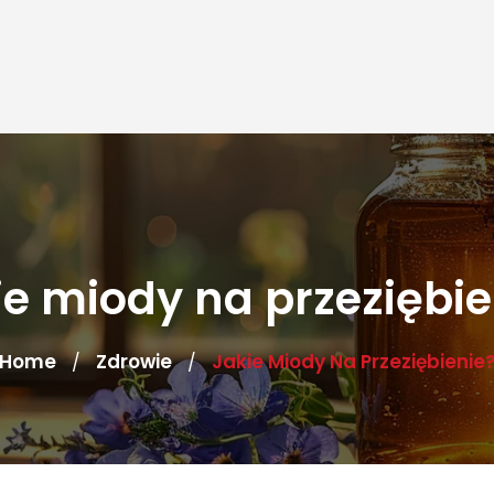
ie miody na przeziębie
Home
Zdrowie
Jakie Miody Na Przeziębienie
/
/