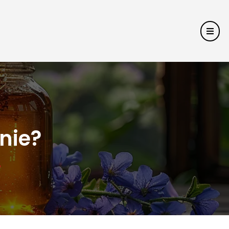
nie?
?