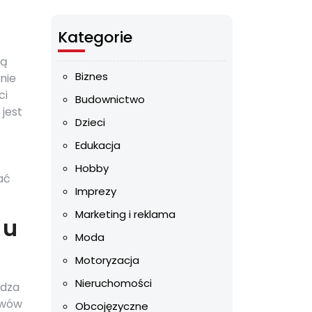
Kategorie
ją
Biznes
nie
ci
Budownictwo
jest
Dzieci
Edukacja
Hobby
ać
Imprezy
Marketing i reklama
 u
Moda
Motoryzacja
Nieruchomości
udza
awów
Obcojęzyczne