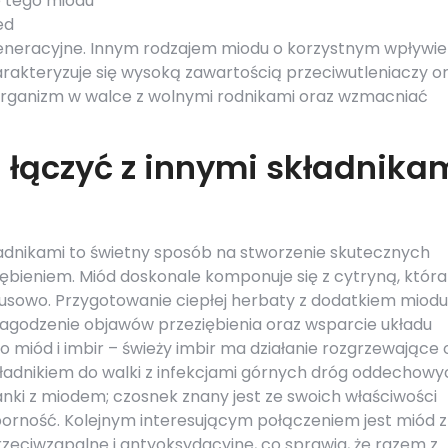
 tego miodu
ed
neracyjne. Innym rodzajem miodu o korzystnym wpływie
arakteryzuje się wysoką zawartością przeciwutleniaczy o
organizm w walce z wolnymi rodnikami oraz wzmacniać
łączyć z innymi składnika
ładnikami to świetny sposób na stworzenie skutecznych
bieniem. Miód doskonale komponuje się z cytryną, która
rusowo. Przygotowanie ciepłej herbaty z dodatkiem miodu 
łagodzenie objawów przeziębienia oraz wsparcie układu
 miód i imbir – świeży imbir ma działanie rozgrzewające 
kładnikiem do walki z infekcjami górnych dróg oddechowy
ki z miodem; czosnek znany jest ze swoich właściwości
orność. Kolejnym interesującym połączeniem jest miód z
zeciwzapalne i antyoksydacyjne, co sprawia, że razem z