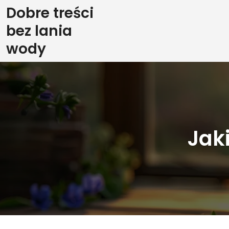
Skip
Dobre treści
to
bez lania
content
wody
Jak