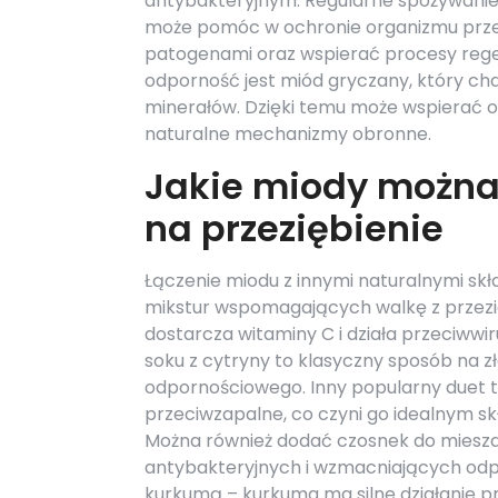
antybakteryjnym. Regularne spożywanie
może pomóc w ochronie organizmu prz
patogenami oraz wspierać procesy rege
odporność jest miód gryczany, który ch
minerałów. Dzięki temu może wspierać 
naturalne mechanizmy obronne.
Jakie miody można 
na przeziębienie
Łączenie miodu z innymi naturalnymi sk
mikstur wspomagających walkę z przezię
dostarcza witaminy C i działa przeciwwi
soku z cytryny to klasyczny sposób na z
odpornościowego. Inny popularny duet to
przeciwzapalne, co czyni go idealnym s
Można również dodać czosnek do mieszan
antybakteryjnych i wzmacniających odp
kurkumą – kurkuma ma silne działanie pr