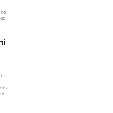
 na
raz
mi
i
oraz
ch.