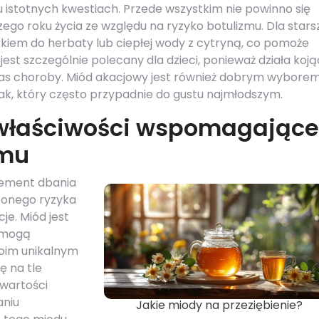
ku istotnych kwestiach. Przede wszystkim nie powinno się
go roku życia ze względu na ryzyko botulizmu. Dla star
iem do herbaty lub ciepłej wody z cytryną, co pomoże
 jest szczególnie polecany dla dzieci, ponieważ działa koją
zas choroby. Miód akacjowy jest również dobrym wyborem
mak, który często przypadnie do gustu najmłodszym.
właściwości wspomagające
zmu
lement dbania
zonego ryzyka
je. Miód jest
e mogą
woim unikalnym
ę na tle
awartości
aniu
Jakie miody na przeziębienie?