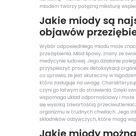
miodem tworzy potężną miksturę wspier
Jakie miody są naj
objawów przeziębi
Wybór odpowiedniego miodu może znac
przeziębienia. Miód lipowy, znany ze swo
medycynie ludowej. Jego działanie poleg
przyspieszyć proces detoksykacji organ
co sprawia, że jest skuteczny w łagodzen
która zasługuje na uwagę. Charakteryzuj
czyni go łatwym do strawienia. Dzięki 
wspomaga układ odpornościowy i może po
się wysoką zawartością przeciwutleniac
organizmu w trudnych chwilach. Jego i
składników odżywczych, które mogą wspi
Jakie miody można