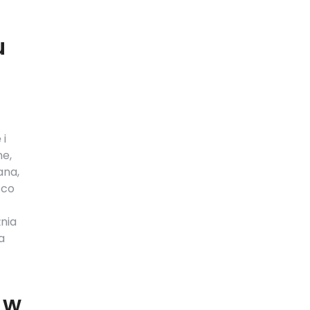
u
 i
ne,
ana,
 co
nia
a
 w