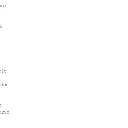
óre
e
ak
ości
dni.
t
czyć