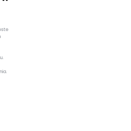
oste
m
u.
nia.