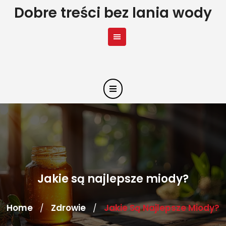
Skip
Dobre treści bez lania wody
to
content
Jakie są najlepsze miody?
Home
Zdrowie
Jakie Są Najlepsze Miody?
/
/