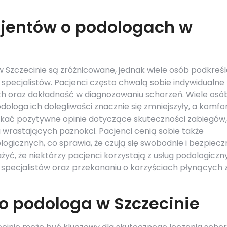
cjentów o podologach w
Szczecinie są zróżnicowane, jednak wiele osób podkreśl
 specjalistów. Pacjenci często chwalą sobie indywidualne
h oraz dokładność w diagnozowaniu schorzeń. Wiele osó
ologa ich dolegliwości znacznie się zmniejszyły, a komfo
tkać pozytywne opinie dotyczące skuteczności zabiegów,
a wrastających paznokci. Pacjenci cenią sobie także
gicznych, co sprawia, że czują się swobodnie i bezpiecz
ć, że niektórzy pacjenci korzystają z usług podologiczn
o specjalistów oraz przekonaniu o korzyściach płynących 
o podologa w Szczecinie