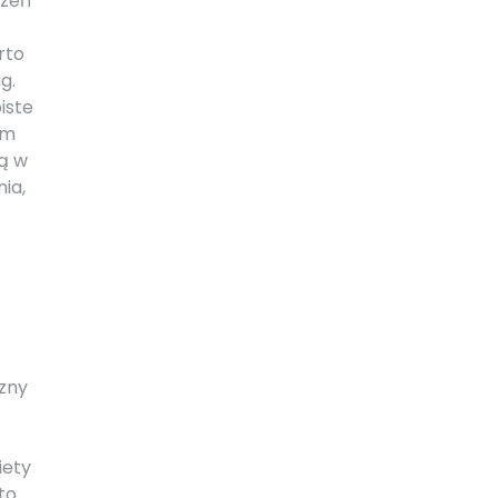
rzeń
rto
g.
iste
em
cą w
ia,
czny
iety
to