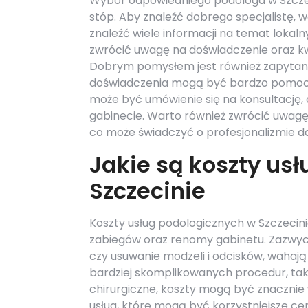
Wybór odpowiedniego podologa w Szczec
stóp. Aby znaleźć dobrego specjalistę, 
znaleźć wiele informacji na temat lokal
zwrócić uwagę na doświadczenie oraz kwa
Dobrym pomysłem jest również zapytani
doświadczenia mogą być bardzo pomoc
może być umówienie się na konsultację,
gabinecie. Warto również zwrócić uwag
co może świadczyć o profesjonalizmie 
Jakie są koszty us
Szczecinie
Koszty usług podologicznych w Szczecin
zabiegów oraz renomy gabinetu. Zazwycz
czy usuwanie modzeli i odcisków, wahają 
bardziej skomplikowanych procedur, taki
chirurgiczne, koszty mogą być znacznie 
usług, które mogą być korzystniejsze c