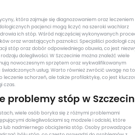
ycyny, która zajmuje się diagnozowaniem oraz leczeniem
dologicznych pacjenci mogą liczyć na szeroki wachlarz
zdrowia ich stóp. Wśród najczęściej wykonywanych proce
isków oraz wrastających paznokci. Specjaliści podologii cz
cji stóp oraz dobór odpowiedniego obuwia, co jest niezw
 rodzaju dolegliwości. W Szczecinie można znaleźć wiele
onują nowoczesnym sprzętem oraz wykwalifikowanym
świadczonych usług. Warto również zwrócić uwagę na to,
o leczenie schorzeń, ale także profilaktykę, co jest klucz
i czas.
ze problemy stóp w Szczecin
stach, wiele osób boryka się z różnymi problemami
ępującymi dolegliwościami są modzele i odciski, które
a lub nadmiernego obciążenia stóp. Osoby prowadzące
adczać bólu stóp, co często prowadzi do problemów z