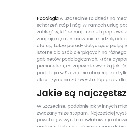
Podologia
w Szczecinie to dziedzina med
schorzeń stóp i nóg. W ramach usług po
zabiegów, które mają na celu poprawę 
znajdują się m.in. usuwanie modzeli, odc
oferują także porady dotyczące pielęgna
istotne dla osób cierpiących na różnego
gabinetów podologicznych, które dysp
personelem, co zapewnia wysoką jakość 
podologia w Szczecinie obejmuje nie tylk
dla utrzymania zdrowych stóp przez dług
Jakie są najczęsts
W Szczecinie, podobnie jak w innych mia
związanymi ze stopami. Najczęściej wyst
powstają w wyniku niewłaściwego obuwi
siedzący tryb życia również mogą doświ