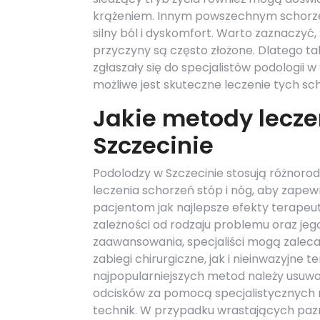
krążeniem. Innym powszechnym schorz
silny ból i dyskomfort. Warto zaznaczyć
przyczyny są często złożone. Dlatego ta
zgłaszały się do specjalistów podologii w
możliwe jest skuteczne leczenie tych s
Jakie metody lecze
Szczecinie
Podolodzy w Szczecinie stosują różnor
leczenia schorzeń stóp i nóg, aby zapew
pacjentom jak najlepsze efekty terapeu
zależności od rodzaju problemu oraz jeg
zaawansowania, specjaliści mogą zalec
zabiegi chirurgiczne, jak i nieinwazyjne t
najpopularniejszych metod należy usuwan
odcisków za pomocą specjalistycznych 
technik. W przypadku wrastających pazn