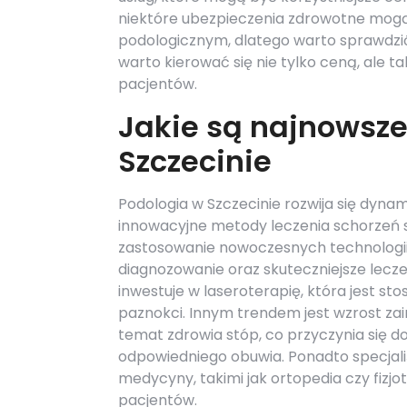
niektóre ubezpieczenia zdrowotne mog
podologicznym, dlatego warto sprawdzić
warto kierować się nie tylko ceną, ale t
pacjentów.
Jakie są najnowsze
Szczecinie
Podologia w Szczecinie rozwija się dyna
innowacyjne metody leczenia schorzeń s
zastosowanie nowoczesnych technologii 
diagnozowanie oraz skuteczniejsze lecz
inwestuje w laseroterapię, która jest st
paznokci. Innym trendem jest wzrost za
temat zdrowia stóp, co przyczynia się d
odpowiedniego obuwia. Ponadto specjaliś
medycyny, takimi jak ortopedia czy fizjo
pacjentów.