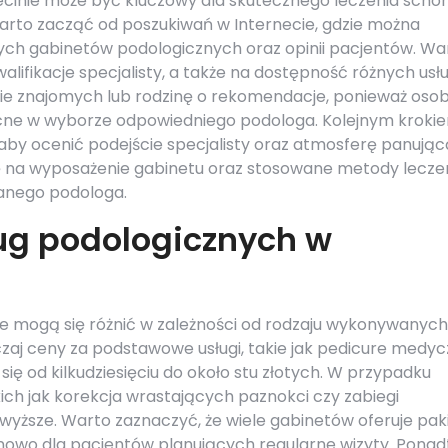
inie może być kluczowy dla skutecznego leczenia scho
warto zacząć od poszukiwań w Internecie, gdzie można
nych gabinetów podologicznych oraz opinii pacjentów. Wa
lifikacje specjalisty, a także na dostępność różnych usłu
e znajomych lub rodzinę o rekomendacje, ponieważ osob
ne w wyborze odpowiedniego podologa. Kolejnym kroki
 aby ocenić podejście specjalisty oraz atmosferę panują
ę na wyposażenie gabinetu oraz stosowane metody leczen
danego podologa.
ług podologicznych w
ie mogą się różnić w zależności od rodzaju wykonywanych
aj ceny za podstawowe usługi, takie jak pedicure medy
się od kilkudziesięciu do około stu złotych. W przypadku
ch jak korekcja wrastających paznokci czy zabiegi
wyższe. Warto zaznaczyć, że wiele gabinetów oferuje pak
enowo dla pacjentów planujących regularne wizyty. Ponad