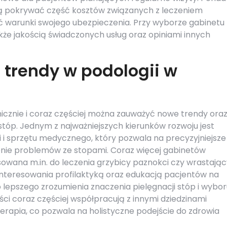
ą pokrywać część kosztów związanych z leczeniem
 warunki swojego ubezpieczenia. Przy wyborze gabinetu
akże jakością świadczonych usług oraz opiniami innych
 trendy w podologii w
micznie i coraz częściej można zauważyć nowe trendy ora
tóp. Jednym z najważniejszych kierunków rozwoju jest
i sprzętu medycznego, który pozwala na precyzyjniejsze
enie problemów ze stopami. Coraz więcej gabinetów
osowana m.in. do leczenia grzybicy paznokci czy wrastają
interesowania profilaktyką oraz edukacją pacjentów na
o lepszego zrozumienia znaczenia pielęgnacji stóp i wybo
ci coraz częściej współpracują z innymi dziedzinami
terapia, co pozwala na holistyczne podejście do zdrowia