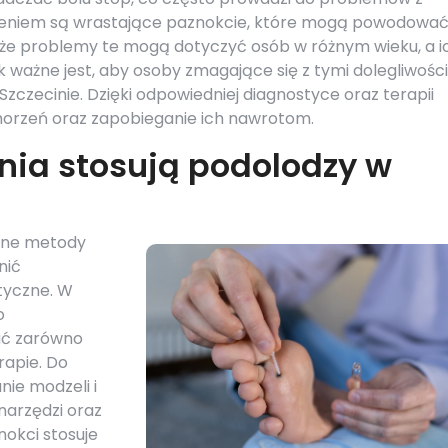
eniem są wrastające paznokcie, które mogą powodowa
, że problemy te mogą dotyczyć osób w różnym wieku, a i
k ważne jest, aby osoby zmagające się z tymi dolegliwośc
 Szczecinie. Dzięki odpowiedniej diagnostyce oraz terapii
chorzeń oraz zapobieganie ich nawrotom.
nia stosują podolodzy w
odne metody
nić
tyczne. W
o
ać zarówno
erapie. Do
ie modzeli i
narzędzi oraz
okci stosuje