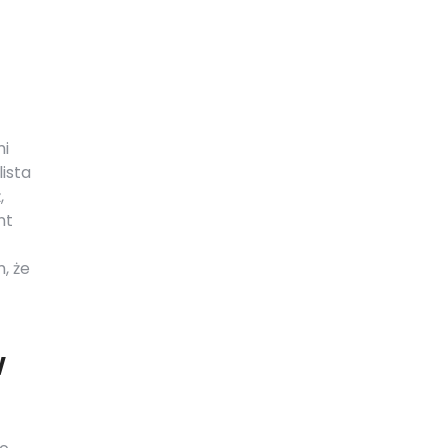
mi
ista
,
nt
, że
w