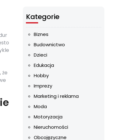
Kategorie
Biznes
dur
ęsto
Budownictwo
ykle
Dzieci
Edukacja
 że
Hobby
owe
Imprezy
Marketing i reklama
ie
Moda
Motoryzacja
Nieruchomości
Obcojęzyczne