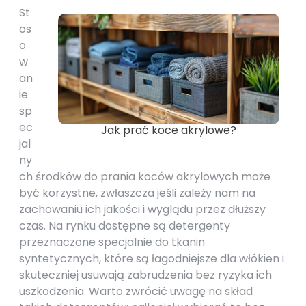
St
os
o
w
an
ie
sp
ec
Jak prać koce akrylowe?
jal
ny
ch środków do prania koców akrylowych może
być korzystne, zwłaszcza jeśli zależy nam na
zachowaniu ich jakości i wyglądu przez dłuższy
czas. Na rynku dostępne są detergenty
przeznaczone specjalnie do tkanin
syntetycznych, które są łagodniejsze dla włókien i
skuteczniej usuwają zabrudzenia bez ryzyka ich
uszkodzenia. Warto zwrócić uwagę na skład