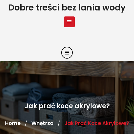
Skip
Dobre treści bez lania wody
to
content
Jak prać koce akrylowe?
Home
Wnętrza
Jak Prać Koce Akrylowe?
/
/