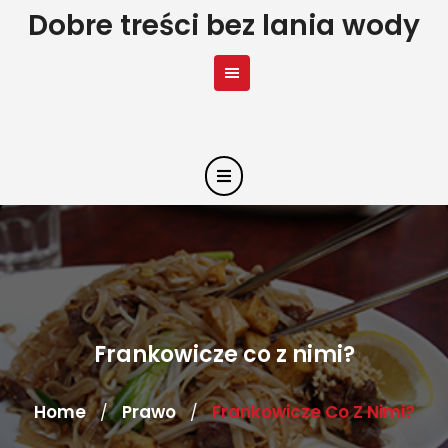
Skip
Dobre treści bez lania wody
to
content
Frankowicze co z nimi?
Home
Prawo
Frankowicze Co Z Nimi?
/
/