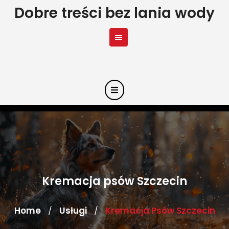
Skip
Dobre treści bez lania wody
to
content
Kremacja psów Szczecin
Home
Usługi
Kremacja Psów Szczecin
/
/