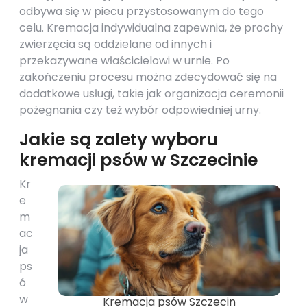
odbywa się w piecu przystosowanym do tego
celu. Kremacja indywidualna zapewnia, że prochy
zwierzęcia są oddzielane od innych i
przekazywane właścicielowi w urnie. Po
zakończeniu procesu można zdecydować się na
dodatkowe usługi, takie jak organizacja ceremonii
pożegnania czy też wybór odpowiedniej urny.
Jakie są zalety wyboru
kremacji psów w Szczecinie
Kr
e
m
ac
ja
ps
ó
w
Kremacja psów Szczecin