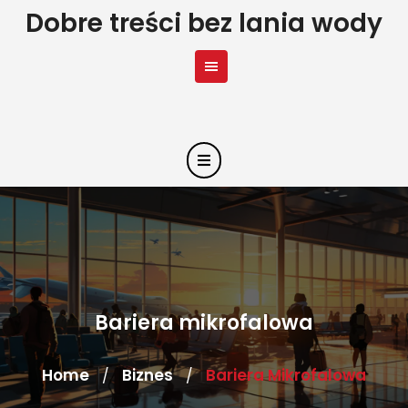
Skip
Dobre treści bez lania wody
to
content
Bariera mikrofalowa
Home
Biznes
Bariera Mikrofalowa
/
/