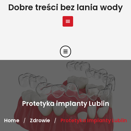
Skip
Dobre treści bez lania wody
to
content
Protetyka implanty Lublin
Home
Zdrowie
Protetyka Implanty Lublin
/
/