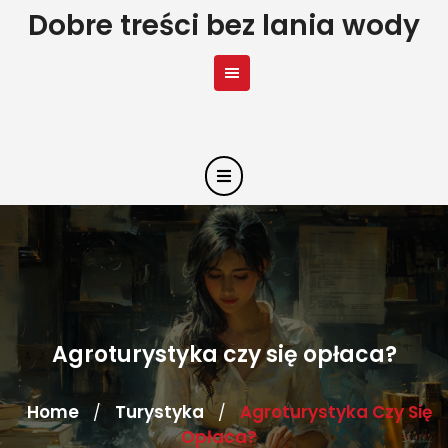
Skip
Dobre treści bez lania wody
to
content
Agroturystyka czy się opłaca?
Home
Turystyka
Agroturystyka Czy Się
/
/
Opłaca?