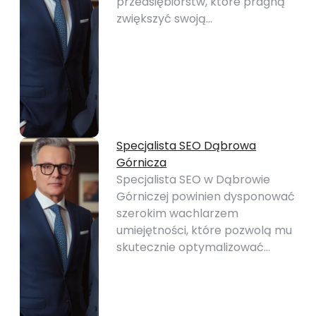
przedsiębiorstw, które pragną
zwiększyć swoją…
Specjalista SEO Dąbrowa
Górnicza
Specjalista SEO w Dąbrowie
Górniczej powinien dysponować
szerokim wachlarzem
umiejętności, które pozwolą mu
skutecznie optymalizować…