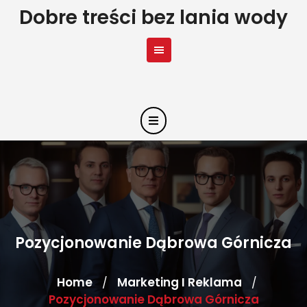
Skip
Dobre treści bez lania wody
to
content
Pozycjonowanie Dąbrowa Górnicza
Home
Marketing I Reklama
/
/
Pozycjonowanie Dąbrowa Górnicza