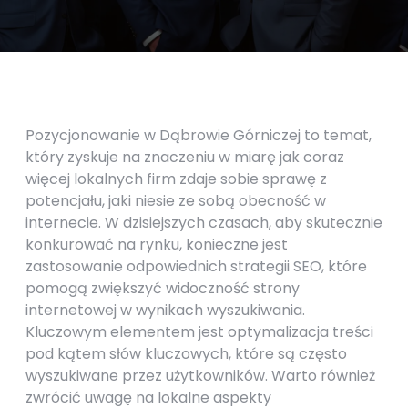
Pozycjonowanie w Dąbrowie Górniczej to temat,
który zyskuje na znaczeniu w miarę jak coraz
więcej lokalnych firm zdaje sobie sprawę z
potencjału, jaki niesie ze sobą obecność w
internecie. W dzisiejszych czasach, aby skutecznie
konkurować na rynku, konieczne jest
zastosowanie odpowiednich strategii SEO, które
pomogą zwiększyć widoczność strony
internetowej w wynikach wyszukiwania.
Kluczowym elementem jest optymalizacja treści
pod kątem słów kluczowych, które są często
wyszukiwane przez użytkowników. Warto również
zwrócić uwagę na lokalne aspekty