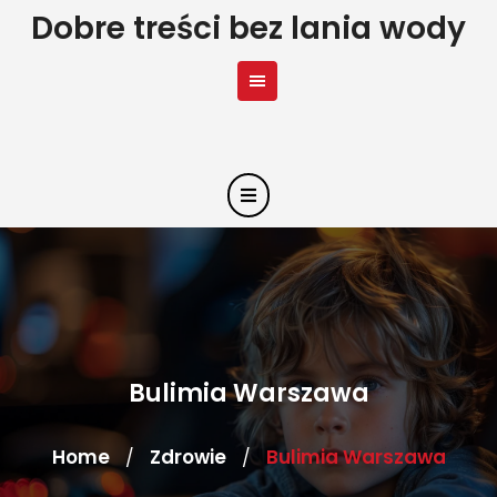
Skip
Dobre treści bez lania wody
to
content
Bulimia Warszawa
Home
Zdrowie
Bulimia Warszawa
/
/