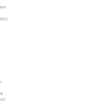
jest
h
 SEO
u
ię
być