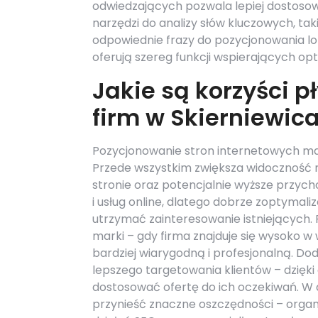
odwiedzających pozwala lepiej dostosowa
narzędzi do analizy słów kluczowych, ta
odpowiednie frazy do pozycjonowania lo
oferują szereg funkcji wspierających o
Jakie są korzyści 
firm w Skierniewic
Pozycjonowanie stron internetowych ma w
Przede wszystkim zwiększa widoczność ma
stronie oraz potencjalnie wyższe przych
i usług online, dlatego dobrze zoptyma
utrzymać zainteresowanie istniejących.
marki – gdy firma znajduje się wysoko w
bardziej wiarygodną i profesjonalną. D
lepszego targetowania klientów – dzięki
dostosować ofertę do ich oczekiwań. W 
przynieść znaczne oszczędności – organic