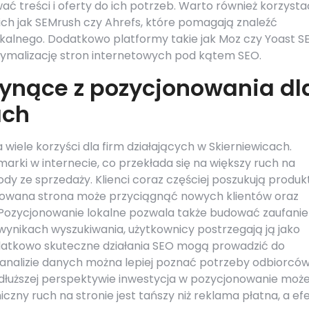
ć treści i oferty do ich potrzeb. Warto również korzysta
kich jak SEMrush czy Ahrefs, które pomagają znaleźć
kalnego. Dodatkowo platformy takie jak Moz czy Yoast S
ptymalizację stron internetowych pod kątem SEO.
płynące z pozycjonowania dl
ach
iele korzyści dla firm działających w Skierniewicach.
rki w internecie, co przekłada się na większy ruch na
ody ze sprzedaży. Klienci coraz częściej poszukują produ
lizowana strona może przyciągnąć nowych klientów oraz
 Pozycjonowanie lokalne pozwala także budować zaufanie
 wynikach wyszukiwania, użytkownicy postrzegają ją jako
odatkowo skuteczne działania SEO mogą prowadzić do
 analizie danych można lepiej poznać potrzeby odbiorców
dłuższej perspektywie inwestycja w pozycjonowanie moż
zny ruch na stronie jest tańszy niż reklama płatna, a ef