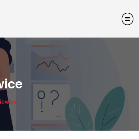
wice
iewice