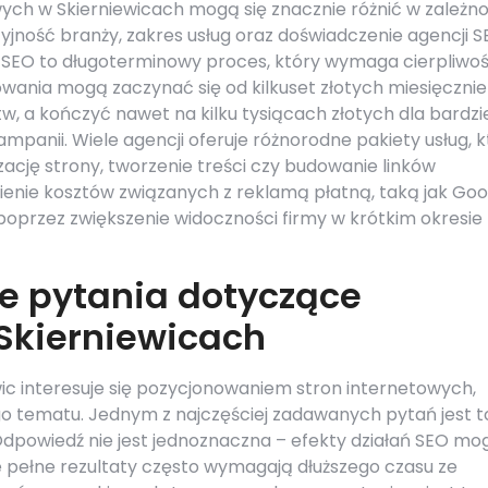
ych w Skierniewicach mogą się znacznie różnić w zależno
yjność branży, zakres usług oraz doświadczenie agencji S
 SEO to długoterminowy proces, który wymaga cierpliwośc
wania mogą zaczynać się od kilkuset złotych miesięcznie
w, a kończyć nawet na kilku tysiącach złotych dla bardzi
mpanii. Wiele agencji oferuje różnorodne pakiety usług, 
ję strony, tworzenie treści czy budowanie linków
ienie kosztów związanych z reklamą płatną, taką jak Goo
poprzez zwiększenie widoczności firmy w krótkim okresie
ze pytania dotyczące
Skierniewicach
wic interesuje się pozycjonowaniem stron internetowych,
go tematu. Jednym z najczęściej zadawanych pytań jest t
Odpowiedź nie jest jednoznaczna – efekty działań SEO mo
le pełne rezultaty często wymagają dłuższego czasu ze