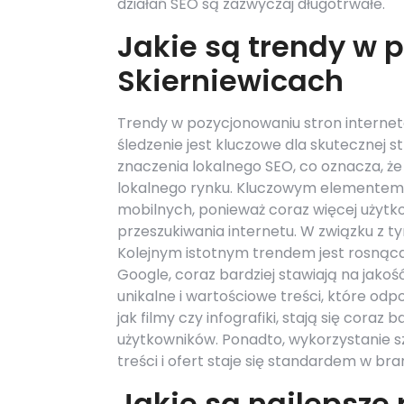
działań SEO są zazwyczaj długotrwałe.
Jakie są trendy w 
Skierniewicach
Trendy w pozycjonowaniu stron interneto
śledzenie jest kluczowe dla skutecznej s
znaczenia lokalnego SEO, co oznacza, że
lokalnego rynku. Kluczowym elementem 
mobilnych, ponieważ coraz więcej użyt
przeszukiwania internetu. W związku z 
Kolejnym istotnym trendem jest rosnąca w
Google, coraz bardziej stawiają na jak
unikalne i wartościowe treści, które od
jak filmy czy infografiki, stają się cor
użytkowników. Ponadto, wykorzystanie szt
treści i ofert staje się standardem w bra
Jakie są najlepsze