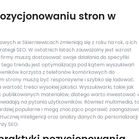
pozycjonowaniu stron w
wych w Skierniewicach zmieniają się z roku na rok, a ich
trategii SEO. W ostatnich latach zauważalny jest wzrost
 firmy muszą dostosować swoje działania do specyfiki
tego trendu jest optymalizacja pod kątem wyszukiwań
kowników korzysta z telefonów komórkowych do
tym strony muszą być responsywne i szybko się ładować.
artość treści wysokiej jakości. Wyszukiwarki, takie jak
ość publikowanych materiałów, dlatego warto inwestować 
powiadają na pytania użytkowników. Również multimedia, t
az bardziej popularne i mogą znacząco poprawić zaangażow
ucznej inteligencji oraz analizy danych do personalizacji
nży SEO.
 praktyki pozycjonowania