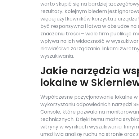
warto skupić się na bardziej szczegółow
rezultaty. Kolejnym błędem jest ignorowa
więcej użytkowników korzysta z urządze
być responsywna i łatwa w obsłudze na
znaczeniu treści – wiele firm publikuje
wpływa na ich widoczność w wyszukiwarka
niewłaściwe zarządzanie linkami zwrot
wyszukiwania.
Jakie narzędzia ws
lokalne w Skiernie
Współczesne pozycjonowanie lokalne w S
wykorzystaniu odpowiednich narzędzi SE
Console, które pozwala na monitorowani
technicznych. Dzięki temu można szybk
witryny w wynikach wyszukiwania. Innym
umożliwia analizę ruchu na stronie oraz