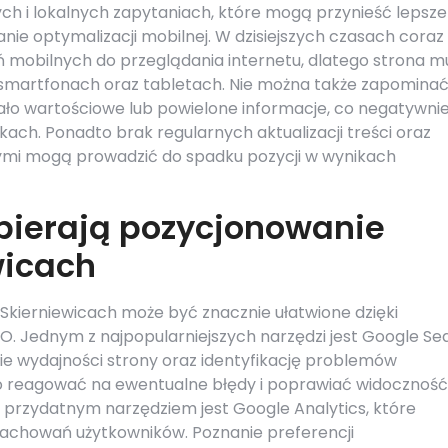
ych i lokalnych zapytaniach, które mogą przynieść lepsze
nie optymalizacji mobilnej. W dzisiejszych czasach coraz
ń mobilnych do przeglądania internetu, dlatego strona m
 smartfonach oraz tabletach. Nie można także zapominać
 mało wartościowe lub powielone informacje, co negatywni
ch. Ponadto brak regularnych aktualizacji treści oraz
nymi mogą prowadzić do spadku pozycji w wynikach
pierają pozycjonowanie
wicach
kierniewicach może być znacznie ułatwione dzięki
O. Jednym z najpopularniejszych narzędzi jest Google Se
e wydajności strony oraz identyfikację problemów
o reagować na ewentualne błędy i poprawiać widoczność
 przydatnym narzędziem jest Google Analytics, które
 zachowań użytkowników. Poznanie preferencji