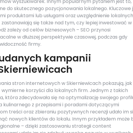
tmów wyszukiwarek. Innym popularnym pytaniem jest to,
ne do skutecznego pozycjonowania lokalnego. Kluczowe 
ymi produktami lub usługami oraz uwzględnienie lokalnyc
 zastanawiają się także nad tym, czy lepiej inwestować w
dź zależy od celów biznesowych – SEO przynosi
płacalne w dłuższej perspektywie czasowej, podczas gdy
widoczność firmy.
y udanych kampanii
Skierniewicach
nia stron internetowych w Skierniewicach pokazują, jak
wymierne korzyści dla lokalnych firm. Jednym z takich
, która zdecydowała się na optymalizację swojego profil
a kulinarnego z przepisami i poradami dotyczącymi
om treści oraz zbieraniu pozytywnych recenzji udało im s
gnąć nowych klientów do lokalu. Innym przykładem może 
gionalne – dzięki zastosowaniu strategii content