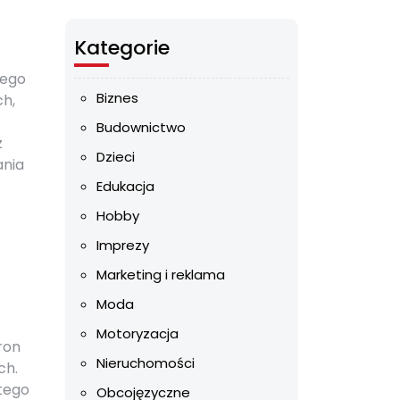
Kategorie
nego
Biznes
ch,
Budownictwo
z
Dzieci
ania
Edukacja
Hobby
Imprezy
Marketing i reklama
Moda
Motoryzacja
ron
Nieruchomości
ch.
 tego
Obcojęzyczne