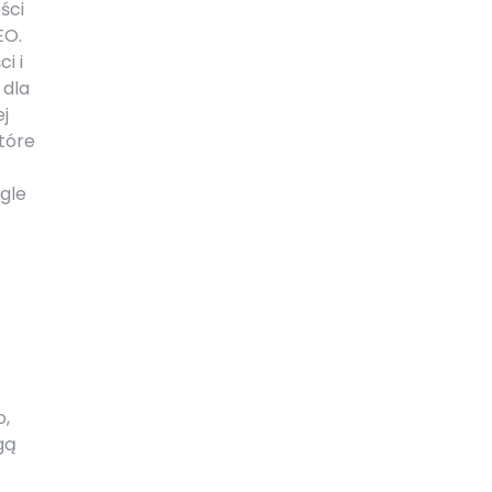
ści
EO.
i i
 dla
ej
które
gle
o,
gą