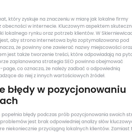
t, który zyskuje na znaczeniu w miarę jak lokalne firmy
 z obecności w internecie. Kluczowym aspektem skutecz
ki lokalnego rynku oraz potrzeb klientów. W Skierniewica
 jest, aby strona internetowa była zoptymalizowana pod
nacza, że powinny one zawierać nazwy miejscowości ora
m jest także tworzenie treści, które odpowiadają na pyt
obrze zaplanowana strategia SEO powinna obejmować
ff-page, co oznacza, że należy zadbać o odpowiednią
owadzące do niej z innych wartościowych źródeł.
ze błędy w pozycjonowaniu
cach
ch popełnia błędy podczas prób pozycjonowania swoich st
problemów jest brak odpowiedniej analizy słów kluczowy
óre niekoniecznie przyciągną lokalnych klientów. Zamiast