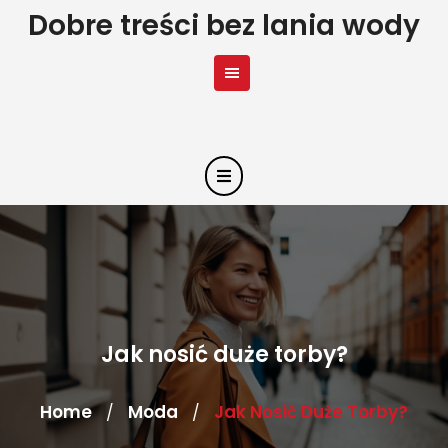
Skip
Dobre treści bez lania wody
to
content
Jak nosić duże torby?
Home
Moda
Jak Nosić Duże Torby?
/
/