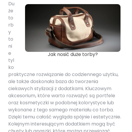
Du
że
to
rb
y
to
ni
e
Jak nosić duże torby?
tyl
ko
praktyczne rozwiązanie do codziennego użytku,
ale także doskonała baza do tworzenia
ciekawych stylizacji z dodatkami. Kluczowym
akcesorium, które warto rozważyć są portfele
oraz kosmetyczki w podobnej kolorystyce lub
wykonane z tego samego materiału co torba.
Dzięki temu całość wygląda spójnie i estetycznie.
Kolejnym interesującym dodatkiem mogą być
chusty lub apaszki, które można przewiązać