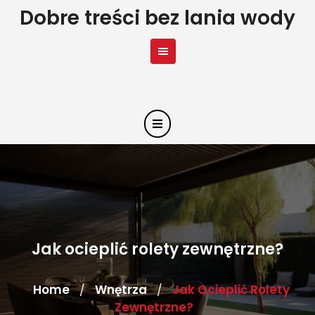
Skip
Dobre treści bez lania wody
to
content
Jak ocieplić rolety zewnętrzne?
Home
Wnętrza
Jak Ocieplić Rolety
/
/
Zewnętrzne?