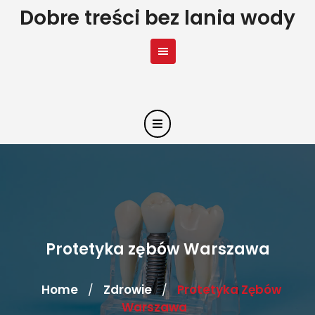
Skip
Dobre treści bez lania wody
to
content
Protetyka zębów Warszawa
Home
Zdrowie
Protetyka Zębów
/
/
Warszawa