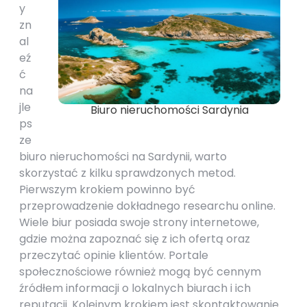
y
zn
al
eź
ć
na
jle
Biuro nieruchomości Sardynia
ps
ze
biuro nieruchomości na Sardynii, warto
skorzystać z kilku sprawdzonych metod.
Pierwszym krokiem powinno być
przeprowadzenie dokładnego researchu online.
Wiele biur posiada swoje strony internetowe,
gdzie można zapoznać się z ich ofertą oraz
przeczytać opinie klientów. Portale
społecznościowe również mogą być cennym
źródłem informacji o lokalnych biurach i ich
reputacji. Kolejnym krokiem jest skontaktowanie