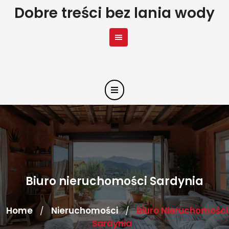
Skip
Dobre treści bez lania wody
to
content
Biuro nieruchomości Sardynia
Home
Nieruchomości
Biuro Nieruchomości
/
/
Sardynia