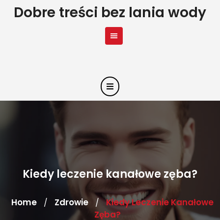
Skip
Dobre treści bez lania wody
to
content
Kiedy leczenie kanałowe zęba?
Home
Zdrowie
Kiedy Leczenie Kanałowe
/
/
Zęba?