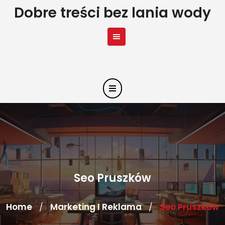
Skip
Dobre treści bez lania wody
to
content
Seo Pruszków
Home
Marketing I Reklama
Seo Pruszków
/
/