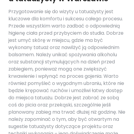
Przygotowanie się do wizyty u tatuażysty jest
kluczowe dla komfortu i sukcesu całego procesu.
Przede wszystkim warto zadbać o odpowiednią
higienę ciała przed przybyciem do studia. Dobrze
jest umyć skórę w miejscu, gdzie ma być
wykonany tatuaż oraz nawilżyć ją odpowiednim
balsamem. Należy unikać spożywania alkoholu
oraz substancji stymulujących na dzień przed
zabiegiem, ponieważ mogą one zwiększyć
krwawienie i wpłynąć na proces gojenia. Warto
również pomyśleć o wygodnym ubraniu, które nie
będzie krępować ruchów i umożliwi łatwy dostęp
do miejsca tatuażu. Dobrze jest zabrać ze sobą
coś do picia oraz przekąski, szczególnie jeśli
planowany zabieg ma trwać dłużej niż godzinę. Nie
należy zapominać o tym, aby być otwartym na
sugestie tatuażysty dotyczące projektu oraz
techniki wykonania – jego doświadczenie może