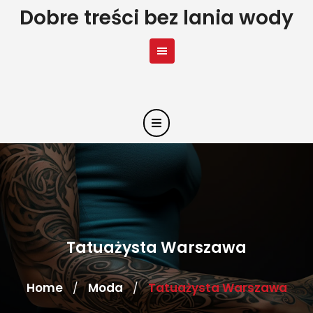
Skip
Dobre treści bez lania wody
to
content
Tatuażysta Warszawa
Home
Moda
Tatuażysta Warszawa
/
/