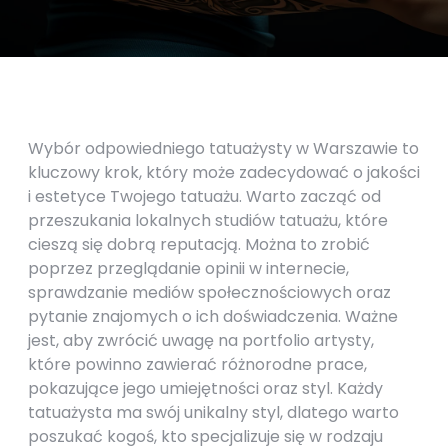
Wybór odpowiedniego tatuażysty w Warszawie to
kluczowy krok, który może zadecydować o jakości
i estetyce Twojego tatuażu. Warto zacząć od
przeszukania lokalnych studiów tatuażu, które
cieszą się dobrą reputacją. Można to zrobić
poprzez przeglądanie opinii w internecie,
sprawdzanie mediów społecznościowych oraz
pytanie znajomych o ich doświadczenia. Ważne
jest, aby zwrócić uwagę na portfolio artysty,
które powinno zawierać różnorodne prace,
pokazujące jego umiejętności oraz styl. Każdy
tatuażysta ma swój unikalny styl, dlatego warto
poszukać kogoś, kto specjalizuje się w rodzaju