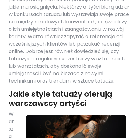
jakie ma osiągnięcia. Niektórzy artyści biorą udział
w konkursach tatuażu lub wystawiają swoje prace
na międzynarodowych konwentach, co świadczy
o ich umiejętnościach i zaangażowaniu w rozwój
kariery. Warto również zapytać o referencje od
wcześniejszych klientów lub poszukać recenzji
online. Dobrze jest również dowiedzieć się, czy
tatuażysta regularnie uczestniczy w szkoleniach
lub warsztatach, aby doskonalić swoje
umiejętności i być na bieżąco z nowymi
technikami oraz trendami w sztuce tatuażu.
Jakie style tatuaży oferują
warszawscy artyści
W
ar
sz
a