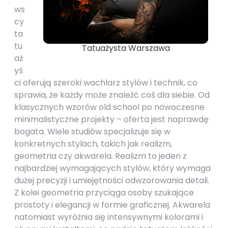
ws
cy
ta
tu
Tatuażysta Warszawa
aż
yś
ci oferują szeroki wachlarz stylów i technik, co
sprawia, że każdy może znaleźć coś dla siebie. Od
klasycznych wzorów old school po nowoczesne
minimalistyczne projekty – oferta jest naprawdę
bogata. Wiele studiów specjalizuje się w
konkretnych stylach, takich jak realizm,
geometria czy akwarela. Realizm to jeden z
najbardziej wymagających stylów, który wymaga
dużej precyzji i umiejętności odwzorowania detali.
Z kolei geometria przyciąga osoby szukające
prostoty i elegancji w formie graficznej. Akwarela
natomiast wyróżnia się intensywnymi kolorami i