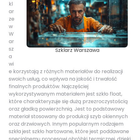
kl
ar
ze
w
W
ar
sz
Szklarz Warszawa
a
wi
e korzystają z różnych materiałów do realizacji
swoich usług, co wpływa na jakość i trwałość
finalnych produktów. Najczęściej
wykorzystywanym materiałem jest szkło float,
które charakteryzuje się dużą przezroczystością
oraz gładką powierzchnią. Jest to podstawowy
materiał stosowany do produkcji szyb okiennych
oraz drzwiowych. Innym popularnym rodzajem
szkła jest szkło hartowane, które jest poddawane
specjalnemu procesowi obróbki termicznej, dzięki