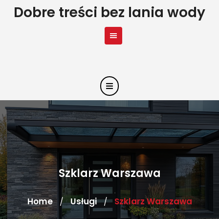
Skip
Dobre treści bez lania wody
to
content
Szklarz Warszawa
Home
Usługi
Szklarz Warszawa
/
/