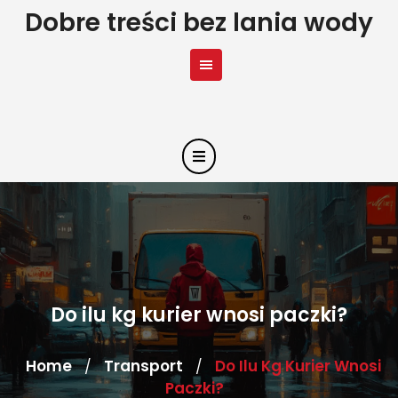
Skip
Dobre treści bez lania wody
to
content
Do ilu kg kurier wnosi paczki?
Home
Transport
Do Ilu Kg Kurier Wnosi
/
/
Paczki?