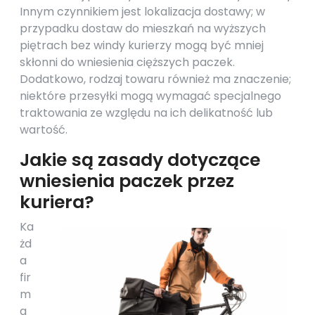
Innym czynnikiem jest lokalizacja dostawy; w
przypadku dostaw do mieszkań na wyższych
piętrach bez windy kurierzy mogą być mniej
skłonni do wniesienia cięższych paczek.
Dodatkowo, rodzaj towaru również ma znaczenie;
niektóre przesyłki mogą wymagać specjalnego
traktowania ze względu na ich delikatność lub
wartość.
Jakie są zasady dotyczące
wniesienia paczek przez
kuriera?
Ka
żd
a
fir
m
a