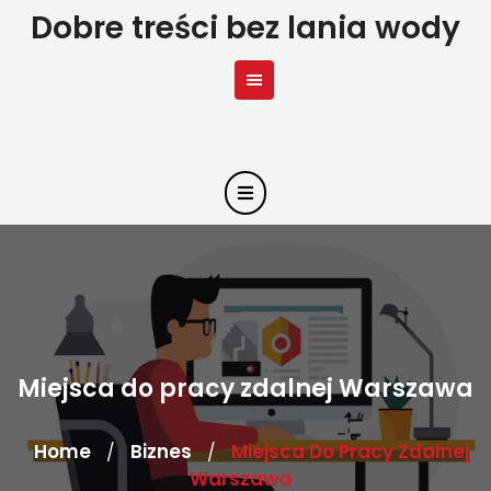
Skip
Dobre treści bez lania wody
to
content
Miejsca do pracy zdalnej Warszawa
Home
Biznes
Miejsca Do Pracy Zdalnej
/
/
Warszawa