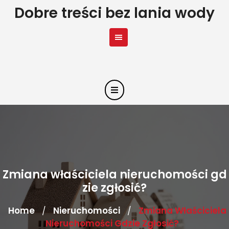
Skip
Dobre treści bez lania wody
to
content
Zmiana właściciela nieruchomości gd
zie zgłosić?
Home
Nieruchomości
Zmiana Właściciela
/
/
Nieruchomości Gdzie Zgłosić?