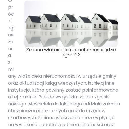
O
pr
óc
z
zgł
os
ze
ni
Zmiana właściciela nieruchomości gdzie
zgłosić?
a
z
mi
any właściciela nieruchomości w urzędzie gminy
oraz aktualizacji ksiąg wieczystych, istnieją inne
instytucje, które powinny zostać poinformowane
o tej zmianie. Przede wszystkim warto zgłosić
nowego właściciela do lokalnego oddziału zakładu
ubezpieczeń społecznych oraz do urzędów
skarbowych. Zmiana właściciela może wpłynąć
na wysokość podatków od nieruchomości oraz