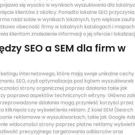
a pojawia się wysoko w wynikach wyszukiwania dla lokalny
ięcie klientów z okolicy. Ponadto lokalne SEO przyczynia 
firma radzi sobie w wynikach lokalnych, tym większe zaufa
atkowo obecność firmy w lokalnych katalogach i mapach
a klientom znalezienie informacji o jej ofercie i lokalizacji
ędzy SEO a SEM dla firm w
ketingu internetowego, które mają swoje unikalne cechy 
znaniu. SEO, czyli optymalizacja pod kątem wyszukiwarek
zności strony organicznej poprzez działania takie jak
 czy poprawa aspektów technicznych witryny. Główna zal
rzeprowadzone działania mogą przynieść korzyści przez
 kliknięcia czy wyświetlenia reklam. Z kolei SEM (Search
panie reklamowe w wyszukiwarkach, takie jak Google Ads
nie widoczności strony poprzez płatne reklamy wyświet
ożliwość precyzyjnego targetowania odbiorców oraz