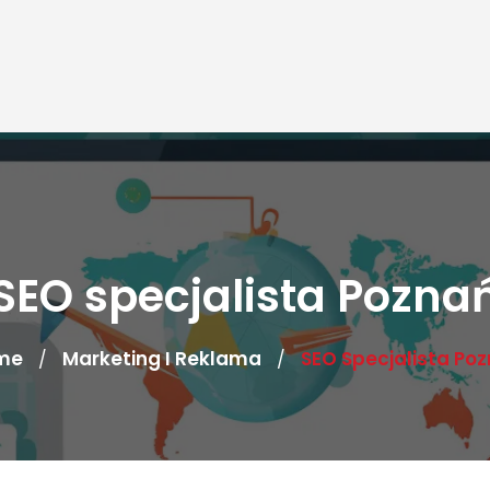
SEO specjalista Pozna
me
Marketing I Reklama
SEO Specjalista Po
/
/