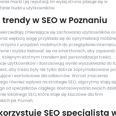
a marki i jej reputacji; im wyżej strona plasuje się w
fanie budzi u użytkowników.
 trendy w SEO w Poznaniu
ierciedlają zmieniające się zachowania użytkowników or
oraz większą wagę przykłada się do optymalizacji mobilne
orzysta z urządzeń mobilnych do przeglądania internetu
wne i szybko ładować się na smartfonach, aby zapewnić
Kolejnym istotnym trendem jest personalizacja treści;
ncje użytkowników i dostosowują wyniki wyszukiwania do i
est, aby treści były nie tylko dobrze zoptymalizowane p
ujące i wartościowe dla odbiorców. Wzrost znaczenia
wego również wpływa na strategie SEO; algorytmy stają si
a od specjalistów ciągłego dostosowywania swoich dział
e lokalnego SEO, które staje się kluczowe dla firm
akich jak Poznań.
korzystuje SEO specjalista 