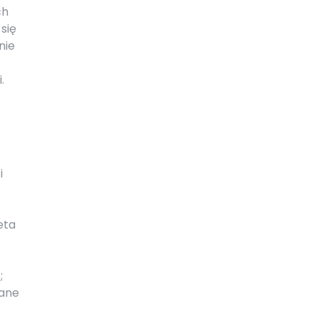
ch
się
nie
.
i
eta
;
lane