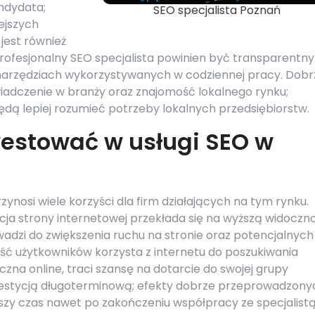
ndydata;
SEO specjalista Poznań
ejszych
jest również
ofesjonalny SEO specjalista powinien być transparentny 
 narzędziach wykorzystywanych w codziennej pracy. Dobr
wiadczenie w branży oraz znajomość lokalnego rynku;
będą lepiej rozumieć potrzeby lokalnych przedsiębiorstw.
westować w usługi SEO w
ynosi wiele korzyści dla firm działających na tym rynku.
ja strony internetowej przekłada się na wyższą widoczn
wadzi do zwiększenia ruchu na stronie oraz potencjalnych
ość użytkowników korzysta z internetu do poszukiwania
doczna online, traci szansę na dotarcie do swojej grupy
nwestycją długoterminową; efekty dobrze przeprowadzony
szy czas nawet po zakończeniu współpracy ze specjalistą