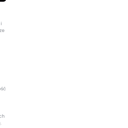
i
ze
ość
ch
.