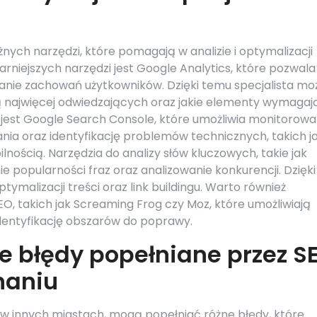
żnych narzędzi, które pomagają w analizie i optymalizacji
rniejszych narzędzi jest Google Analytics, które pozwala
wanie zachowań użytkowników. Dzięki temu specjalista mo
ją najwięcej odwiedzających oraz jakie elementy wymagaj
est Google Search Console, które umożliwia monitorowa
nia oraz identyfikację problemów technicznych, takich j
nością. Narzędzia do analizy słów kluczowych, takie jak
e popularności fraz oraz analizowanie konkurencji. Dzięki
ymalizacji treści oraz link buildingu. Warto również
, takich jak Screaming Frog czy Moz, które umożliwiają
identyfikację obszarów do poprawy.
ze błędy popełniane przez S
naniu
k w innych miastach, mogą popełniać różne błędy, które