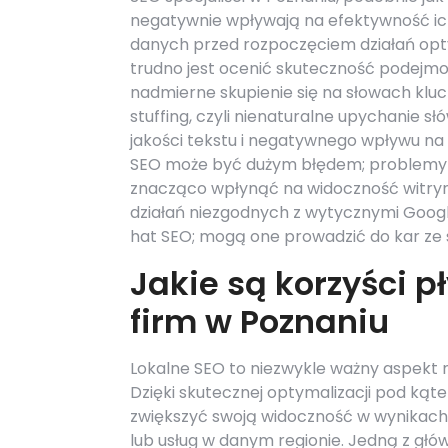
negatywnie wpływają na efektywność ich
danych przed rozpoczęciem działań optym
trudno jest ocenić skuteczność podej
nadmierne skupienie się na słowach klu
stuffing, czyli nienaturalne upychanie s
jakości tekstu i negatywnego wpływu na
SEO może być dużym błędem; problemy z
znacząco wpłynąć na widoczność witryny
działań niezgodnych z wytycznymi Google
hat SEO; mogą one prowadzić do kar ze st
Jakie są korzyści p
firm w Poznaniu
Lokalne SEO to niezwykle ważny aspekt 
Dzięki skutecznej optymalizacji pod ką
zwiększyć swoją widoczność w wynikach
lub usług w danym regionie. Jedną z głó