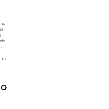
 na
że
ą
nie
ak
 nim
EO