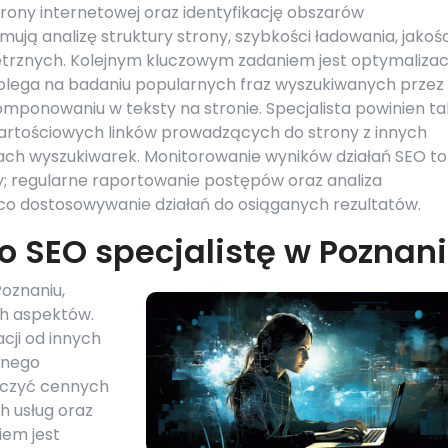
rony internetowej oraz identyfikację obszarów
ą analizę struktury strony, szybkości ładowania, jakośc
ętrznych. Kolejnym kluczowym zadaniem jest optymalizac
polega na badaniu popularnych fraz wyszukiwanych przez
ponowaniu w teksty na stronie. Specjalista powinien ta
e wartościowych linków prowadzących do strony z innych
zach wyszukiwarek. Monitorowanie wyników działań SEO to
ty; regularne raportowanie postępów oraz analiza
ąco dostosowywanie działań do osiąganych rezultatów.
o SEO specjalistę w Poznan
oznaniu,
ch aspektów.
cji od innych
danego
arczyć cennych
h usług oraz
iem jest