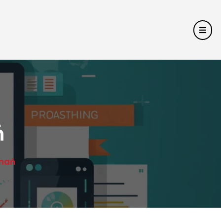
ń
znań