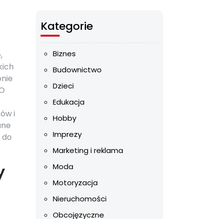
Kategorie
Biznes
,
kich
Budownictwo
onie
Dzieci
EO
Edukacja
ów i
Hobby
ane
Imprezy
 do
Marketing i reklama
y
Moda
Motoryzacja
Nieruchomości
Obcojęzyczne