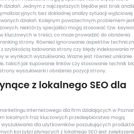
 działań. Jednym z najczęstszych błędów jest brak anali
alizacyjnych; bez dokładnej analizy sytuacji wyjściowej
mowanych działań. Kolejnym powszechnym problemem jes
czowych; niektórzy specjaliści mogą stosować tzw. keywo
łów kluczowych w treści, co może prowadzić do obniżenia
 ranking strony. Również ignorowanie aspektów technicz
 szybkością ładowania strony czy błędy indeksowania 
 w wynikach wyszukiwania. Ważne jest również unikanie
, takich jak kupowanie linków czy stosowanie technik bl
rony wyszukiwarki i obniżenia pozycji strony.
łynące z lokalnego SEO dla
marketingu internetowego dla firm działających w Poznan
tem lokalnych fraz kluczowych przedsiębiorstwa mogą
 wyszukiwania dla użytkowników poszukujących produkt
wnych korzyści płynących z lokalnego SEO jest zwiększeni