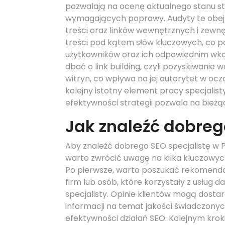
pozwalają na ocenę aktualnego stanu st
wymagających poprawy. Audyty te obejmuj
treści oraz linków wewnętrznych i zewn
treści pod kątem słów kluczowych, co 
użytkowników oraz ich odpowiednim wkom
dbać o link building, czyli pozyskiwani
witryn, co wpływa na jej autorytet w oc
kolejny istotny element pracy specjalis
efektywności strategii pozwala na bież
Jak znaleźć dobreg
Aby znaleźć dobrego SEO specjalistę w P
warto zwrócić uwagę na kilka kluczowy
Po pierwsze, warto poszukać rekomenda
firm lub osób, które korzystały z usług 
specjalisty. Opinie klientów mogą dost
informacji na temat jakości świadczonyc
efektywności działań SEO. Kolejnym krok