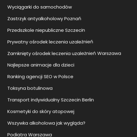
Wszywka alkoholowa jak wygląda?
Podiatra Warszawa
Kostka brukowa Szczecin
Punkt przedszkolny Szczecin
Przedszkole prywatne Szczecin
Przedszkole prywatne Szczecin cena
Systemy klimatyzacji Olsztyn
Co to jest szkoła językowa?
Szklane balustrady balkonowe jak czyścić?
Jak myć szklane balustrady?
Jak sie montuje balustrady szklane?
Ile kosztują szklane balustrady?