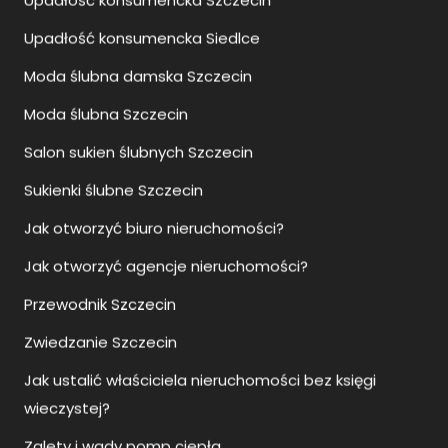
Jak ustalić właściciela nieruchomości bez księgi
wieczystej?
Zalety i wady pomp ciepła
Jak się ubrać na wesele po 40?
Jaka klimatyzacja do domu 150m2?
Jak się ubrać na wesele?
SMS jak odmówić wesele?
Jak ustawić klimatyzację na grzanie?
Jaka klimatyzacja do mieszkania?
Jak się ubrać na wesele mężczyzna na sportowo?
Jaka klimatyzacja do domu?
Namiot sferyczny glamping
Gdzie kupić rury ze stali nierdzewnej?