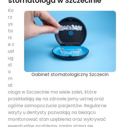
stomatologa w Szczecinie
Ko
rz
ys
ta
ni
e z
usł
ug
st
o
Gabinet stomatologiczny Szczecin
m
at
ologa w Szczecinie ma wiele zalet, które
przekładają się na zdrowie jamy ustnej oraz
ogólne samopoczucie pacjentów. Regularne
wizyty u dentysty pozwalają na bieżąco
monitorować stan uzębienia oraz wykrywać
ewentualne problemy zanim staną się