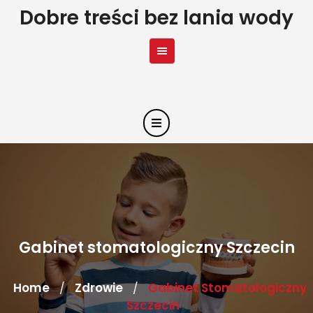
Skip
Dobre treści bez lania wody
to
content
Gabinet stomatologiczny Szczecin
Home
Zdrowie
Gabinet Stomatologiczny
/
/
Szczecin