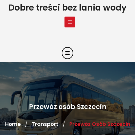
Skip
Dobre treści bez lania wody
to
content
Przewóz osób Szczecin
Home
Transport
Przewóz Osób Szczecin
/
/