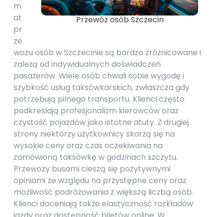
m
at
Przewóz osób Szczecin
pr
ze
wozu osób w Szczecinie są bardzo zróżnicowane i
zależą od indywidualnych doświadczeń
pasażerów. Wiele osób chwali sobie wygodę i
szybkość usług taksówkarskich, zwłaszcza gdy
potrzebują pilnego transportu. Klienci często
podkreślają profesjonalizm kierowców oraz
czystość pojazdów jako istotne atuty. Z drugiej
strony niektórzy użytkownicy skarżą się na
wysokie ceny oraz czas oczekiwania na
zamówioną taksówkę w godzinach szczytu.
Przewozy busami cieszą się pozytywnymi
opiniami ze względu na przystępne ceny oraz
możliwość podróżowania z większą liczbą osób.
Klienci doceniają także elastyczność rozkładów
jazdy oraz dostępność biletów online. W