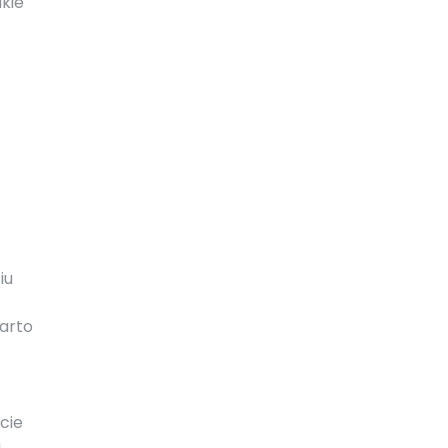
akie
iu
Warto
cie
a