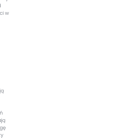
d
ci w
ją
eń
ają
agę
zy