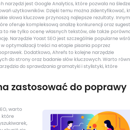
 narzędzi jest Google Analytics, które pozwala na śledz
howań użytkowników. Dzięki temu można zidentyfikować, k
 jakie słowa kluczowe przynoszą najlepsze rezultaty. Innym
óre oferuje kompleksową analizę konkurencji oraz sugest
ia to nie tylko ocenę własnych tekstów, ale także porówn
cję. Narzędzie Yoast SEO jest szczególnie popularne wśr
optymalizacji treści na etapie pisania poprzez
oprawek. Dodatkowo, Ahrefs to kolejne narzędzie
ych do strony oraz badanie słów kluczowych. Warto równ
zędzia do sprawdzania gramatyki i stylistyki, które
żna zastosować do poprawy
SEO, warto
 które
yszukiwarek,