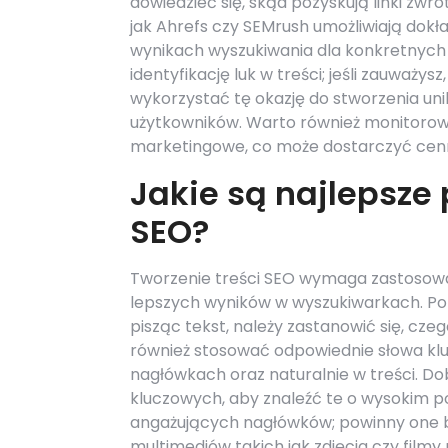
dowiedzieć się, skąd pozyskują linki zwro
jak Ahrefs czy SEMrush umożliwiają dokła
wynikach wyszukiwania dla konkretnych 
identyfikację luk w treści; jeśli zauważ
wykorzystać tę okazję do stworzenia uni
użytkowników. Warto również monitorowa
marketingowe, co może dostarczyć cenn
Jakie są najlepsze 
SEO?
Tworzenie treści SEO wymaga zastosowan
lepszych wyników w wyszukiwarkach. Po p
pisząc tekst, należy zastanowić się, cz
również stosować odpowiednie słowa klu
nagłówkach oraz naturalnie w treści. Dob
kluczowych, aby znaleźć te o wysokim po
angażujących nagłówków; powinny one b
multimediów takich jak zdjęcia czy filmy