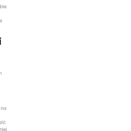
bie
e
i
h
 na
zić
niej