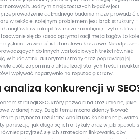
ternetowych. Jednym z najczęstszych błędów jest
nieprzeprowadzenie dokładnego badania może prowadzić 
aru w tekście. Kolejnym problemem jest brak struktury –
ch nagłówków i akapitów może zniechęcić czytelników i
stosowanie się do zasad optymalizacji meta tagów to kole
rzemyślane i zawierać istotne słowa kluczowe. Nieodpowie
 prowadzących do innych wartościowych treści również
ją w budowaniu autorytetu strony oraz poprawiają jej
iele osób zapomina o aktualizacji starych treści; nieaktu
ów i wpływać negatywnie na reputację strony.
 analiza konkurencji w SEO
entem strategii SEO, który pozwala na zrozumienie, jakie
towe w danej niszy. Dzięki temu można zidentyfikować
 które przynoszą rezultaty. Analizując konkurencję, warto
y poruszają, jak długo są ich artykuły oraz w jaki sposób 
ównież przyjrzeć się ich strategiom linkowania, aby