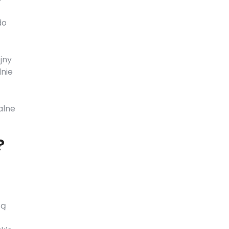
do
jny
dnie
alne
?
są