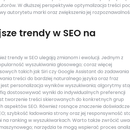
utorów. W dłuższej perspektywie optymalizacja treści po
y autorytetu marki oraz zwiększenia jej rozpoznawalnoś
jsze trendy w SEO na
nież trendy w SEO ulegają zmianom i ewolucji. Jednym z
opularność wyszukiwania głosowego; coraz więcej
owych takich jak Siri czy Google Assistant do zadawania
nia treści do bardziej naturalnego języka oraz fraz
jest personalizacja wyników wyszukiwania; algorytmy sta
fią dostosowywać wyniki do indywidualnych preferencji
st tworzenie treści skierowanych do konkretnych grup
ch aspektów SEO. Również rosnące znaczenie doświadcz
EO; szybkość ładowania strony oraz jej responsywność st
i na ranking w wyszukiwarkach. Warto także zwrócić uw
nia maszynowego; narzędzia te mogą wspierać proces anali