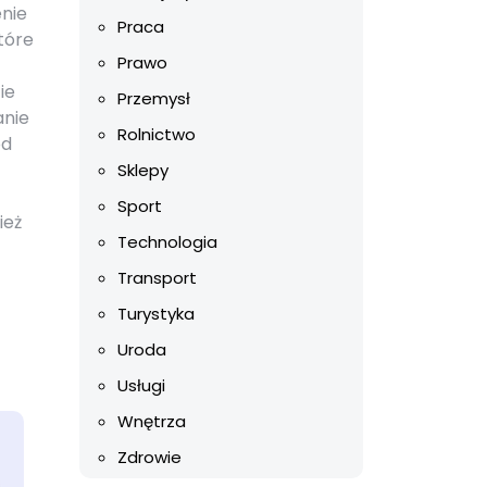
enie
Praca
tóre
Prawo
ie
Przemysł
anie
Rolnictwo
ód
Sklepy
Sport
ież
Technologia
Transport
Turystyka
Uroda
Usługi
Wnętrza
Zdrowie