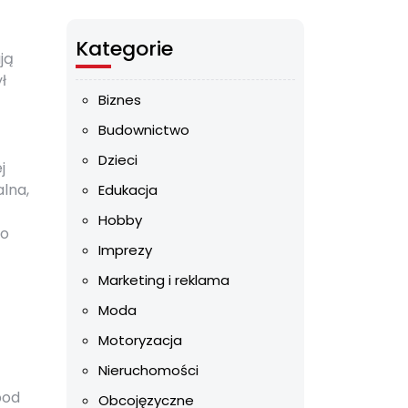
Kategorie
ją
ł
Biznes
Budownictwo
Dzieci
j
lna,
Edukacja
Hobby
 o
Imprezy
Marketing i reklama
Moda
Motoryzacja
Nieruchomości
pod
Obcojęzyczne