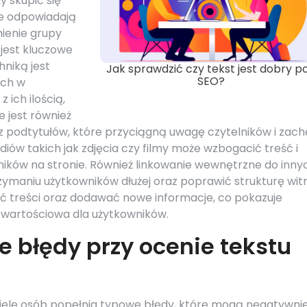
y skupić się
re odpowiadają
mienie grupy
 jest kluczowe
hniką jest
Jak sprawdzić czy tekst jest dobry p
SEO?
ych w
 ich ilością,
e jest również
 podtytułów, które przyciągną uwagę czytelników i zac
diów takich jak zdjęcia czy filmy może wzbogacić treść i
ików na stronie. Również linkowanie wewnętrzne do inny
ymaniu użytkowników dłużej oraz poprawić strukturę witr
ać treści oraz dodawać nowe informacje, co pokazuje
i wartościowa dla użytkowników.
e błędy przy ocenie tekstu
ele osób popełnia typowe błędy, które mogą negatywni