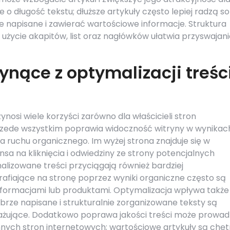
o długość tekstu; dłuższe artykuły często lepiej radzą so
 napisane i zawierać wartościowe informacje. Struktura
życie akapitów, list oraz nagłówków ułatwia przyswajani
łynące z optymalizacji treśc
nosi wiele korzyści zarówno dla właścicieli stron
 Przede wszystkim poprawia widoczność witryny w wynikac
a ruchu organicznego. Im wyżej strona znajduje się w
sa na kliknięcia i odwiedziny ze strony potencjalnych
alizowane treści przyciągają również bardziej
fiające na stronę poprzez wyniki organiczne często są
nformacjami lub produktami. Optymalizacja wpływa także
ze napisane i strukturalnie zorganizowane teksty są
ngażujące. Dodatkowo poprawa jakości treści może prowad
innych stron internetowych; wartościowe artykuły są chęt