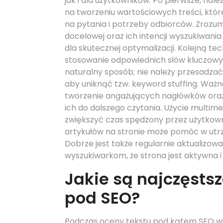
jak i dla użytkowników. Po pierwsze, należ
na tworzeniu wartościowych treści, któ
na pytania i potrzeby odbiorców. Zrozu
docelowej oraz ich intencji wyszukiwania
dla skutecznej optymalizacji. Kolejną tec
stosowanie odpowiednich słów kluczow
naturalny sposób; nie należy przesadzać z
aby uniknąć tzw. keyword stuffing. Ważn
tworzenie angażujących nagłówków oraz
ich do dalszego czytania. Użycie multime
zwiększyć czas spędzony przez użytkown
artykułów na stronie może pomóc w utrz
Dobrze jest także regularnie aktualizow
wyszukiwarkom, że strona jest aktywna 
Jakie są najczęstsz
pod SEO?
Podczas oceny tekstu pod kątem SEO wi