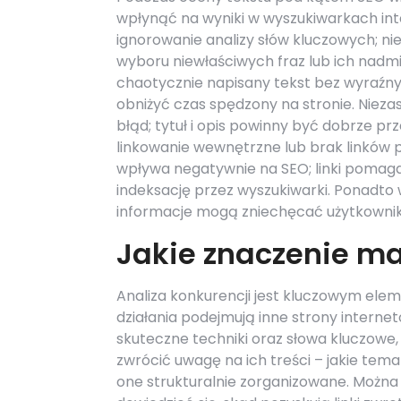
wpłynąć na wyniki w wyszukiwarkach in
ignorowanie analizy słów kluczowych; 
wyboru niewłaściwych fraz lub ich nadmi
chaotycznie napisany tekst bez wyraźny
obniżyć czas spędzony na stronie. Nieza
błąd; tytuł i opis powinny być dobrze p
linkowanie wewnętrzne lub brak linków
wpływa negatywnie na SEO; linki pomaga
indeksację przez wyszukiwarki. Ponadto w
informacje mogą zniechęcać użytkownik
Jakie znaczenie ma
Analiza konkurencji jest kluczowym elem
działania podejmują inne strony interne
skuteczne techniki oraz słowa kluczowe,
zwrócić uwagę na ich treści – jakie temat
one strukturalnie zorganizowane. Można r