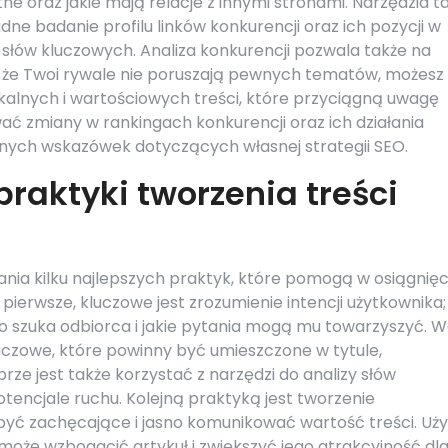
tne oraz jakie mają relacje z innymi stronami. Narzędzia t
dne badanie profilu linków konkurencji oraz ich pozycji w
słów kluczowych. Analiza konkurencji pozwala także na
ysz, że Twoi rywale nie poruszają pewnych tematów, możesz
kalnych i wartościowych treści, które przyciągną uwagę
ć zmiany w rankingach konkurencji oraz ich działania
ych wskazówek dotyczących własnej strategii SEO.
praktyki tworzenia treści
ia kilku najlepszych praktyk, które pomogą w osiągnięc
ierwsze, kluczowe jest zrozumienie intencji użytkownika;
ego szuka odbiorca i jakie pytania mogą mu towarzyszyć. 
czowe, które powinny być umieszczone w tytule,
rze jest także korzystać z narzędzi do analizy słów
tencjale ruchu. Kolejną praktyką jest tworzenie
yć zachęcające i jasno komunikować wartość treści. Uży
 może wzbogacić artykuł i zwiększyć jego atrakcyjność dl