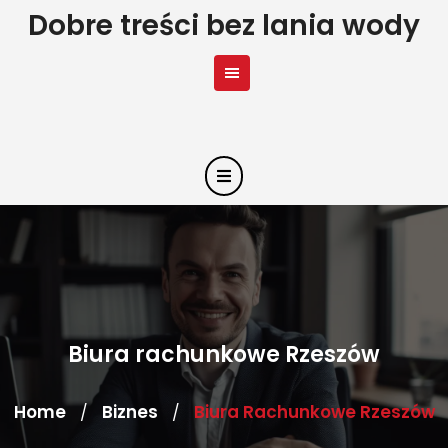
Skip
Dobre treści bez lania wody
to
content
Biura rachunkowe Rzeszów
Home
Biznes
Biura Rachunkowe Rzeszów
/
/