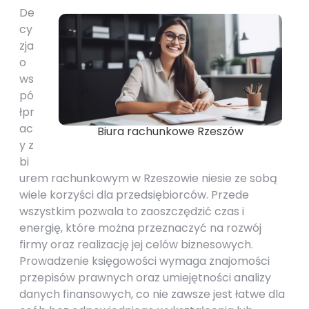
De
cy
zja
o
ws
pó
łpr
ac
Biura rachunkowe Rzeszów
y z
bi
urem rachunkowym w Rzeszowie niesie ze sobą
wiele korzyści dla przedsiębiorców. Przede
wszystkim pozwala to zaoszczędzić czas i
energię, które można przeznaczyć na rozwój
firmy oraz realizację jej celów biznesowych.
Prowadzenie księgowości wymaga znajomości
przepisów prawnych oraz umiejętności analizy
danych finansowych, co nie zawsze jest łatwe dla